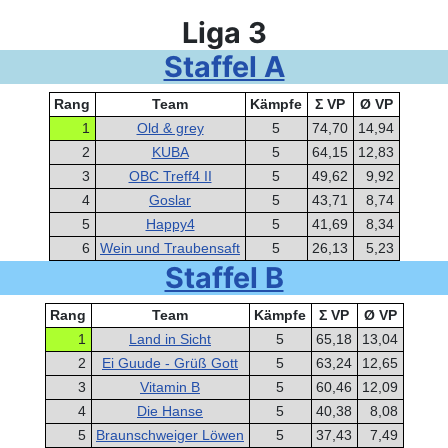
Liga 3
Staffel A
Rang
Team
Kämpfe
Σ VP
Ø VP
1
Old & grey
5
74,70
14,94
2
KUBA
5
64,15
12,83
3
OBC Treff4 II
5
49,62
9,92
4
Goslar
5
43,71
8,74
5
Happy4
5
41,69
8,34
6
Wein und Traubensaft
5
26,13
5,23
Staffel B
Rang
Team
Kämpfe
Σ VP
Ø VP
1
Land in Sicht
5
65,18
13,04
2
Ei Guude - Grüß Gott
5
63,24
12,65
3
Vitamin B
5
60,46
12,09
4
Die Hanse
5
40,38
8,08
5
Braunschweiger Löwen
5
37,43
7,49