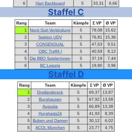
6
Hart Backboard
5
33,31
6,66
Staffel C
Rang
Team
Kämpfe
Σ VP
Ø VP
1
Nord-Süd-Verbindung
5
78,08
15,62
2
Sektion UDV
5
76,81
15,36
3
CONSENSUAL
5
47,53
9,51
4
OBC Treff4 I
5
40,59
8,12
5
Die BBO SpielerInnen
5
37,19
7,44
6
BC Leipzig
5
19,80
3,96
Staffel D
Rang
Team
Kämpfe
Σ VP
Ø VP
1
Dreiländereck
5
69,37
13,87
2
Burghausen
5
67,92
13,58
3
Augusta
5
66,89
13,38
4
Hurghada24
5
41,93
8,39
5
Buben und Damen
5
30,12
6,02
6
ACOL München
5
23,77
4,75