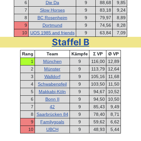
6
Die Da
9
88,68
9,85
7
Slow Horses
9
83,18
9,24
8
BC Rosenheim
9
79,97
8,89
9
Dortmund
9
74,56
8,28
10
UOS 1985 and friends
9
63,84
7,09
Staffel B
Rang
Team
Kämpfe
Σ VP
Ø VP
1
München
9
116,00
12,89
2
Münster
9
113,79
12,64
3
Walldorf
9
105,16
11,68
4
Schwabenpfeil
9
103,50
11,50
5
Makkabi-Köln
9
94,67
10,52
6
Bonn II
9
94,50
10,50
7
42
9
85,43
9,49
8
Saarbrücken 84
9
78,40
8,71
9
Familygoals
9
59,62
6,62
10
UBCH
9
48,93
5,44