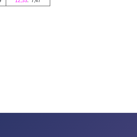
9
12
,
53
:
7
,
47