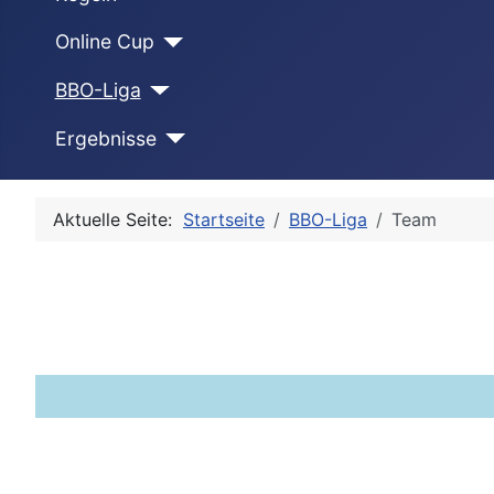
Online Cup
BBO-Liga
Ergebnisse
Aktuelle Seite:
Startseite
BBO-Liga
Team