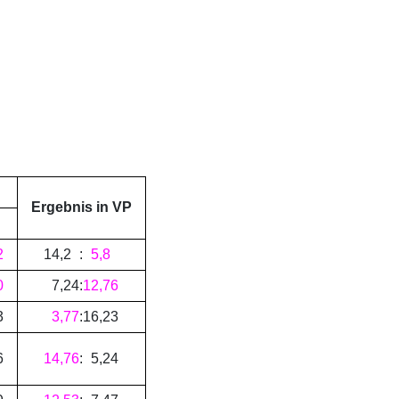
Ergebnis in VP
2
14
,
2
:
5
,
8
0
7
,
24
:
12
,
76
3
3
,
77
:
16
,
23
6
14
,
76
:
5
,
24