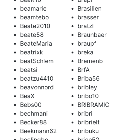
beamarie
Brasilien
beamtebo
brasser
Beate2010
bratzl
beate58
Braunbaer
BeateMaria
braupf
beatrixk
breka
beatSchlem
Bremenb
beatsi
BrfA
beatzu4410
Briba56
beavonnord
bribley
BeaX
bribo10
Bebs00
BRIBRAMIC
bechmani
bribri
Becker88
bribrielt
Beekmann62
bribuku
beelingbo
brico52