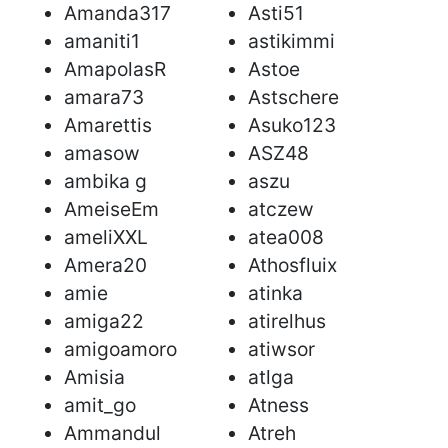
Amanda317
Asti51
amaniti1
astikimmi
AmapolasR
Astoe
amara73
Astschere
Amarettis
Asuko123
amasow
ASZ48
ambika g
aszu
AmeiseEm
atczew
ameliXXL
atea008
Amera20
Athosfluix
amie
atinka
amiga22
atirelhus
amigoamoro
atiwsor
Amisia
atlga
amit_go
Atness
Ammandul
Atreh