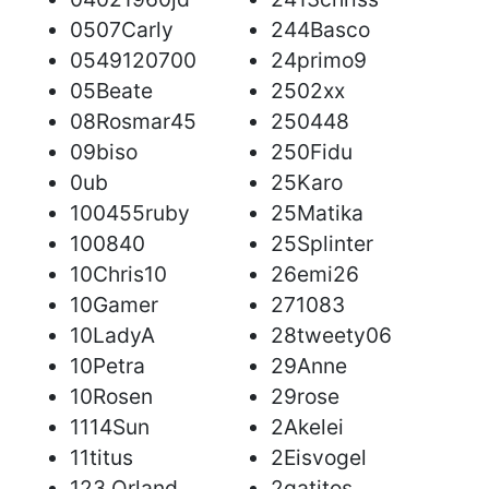
0507Carly
244Basco
0549120700
24primo9
05Beate
2502xx
08Rosmar45
250448
09biso
250Fidu
0ub
25Karo
100455ruby
25Matika
100840
25Splinter
10Chris10
26emi26
10Gamer
271083
10LadyA
28tweety06
10Petra
29Anne
10Rosen
29rose
1114Sun
2Akelei
11titus
2Eisvogel
123 Orland
2gatitos