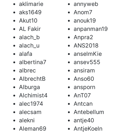
aklimarie
annyweb
aks1649
Anom7
Akut10
anouk19
AL Fakir
anpanman19
alach_b
Anpra2
alach_u
ANS2018
alafa
anselmKie
albertina7
ansev555
albrec
ansiram
AlbrechtB
Anso60
Alburga
ansporn
Alchimist4
AnT07
alec1974
Antcan
alecsam
Antebellum
alekni
antje40
Aleman69
AntjeKoeln