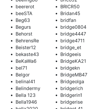
beererot
BRICR50
beeSTA
Bridan45
Beg63
bridfan
Begurs
bridge0804
Behorst
bridge4447
BehrensRe
bridge4711
Beister12
bridge_et
bekaste43
Bridgeeis
BeKaWa6
BridgeKA21
bel71
bridgekn
Belgor
BridgeMB47
belinal41
Bridgeolga
Belindermy
bridgerich
Bella 123
Bridgerin1
Bella1946
bridgerise
bella2020
bridget 41