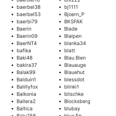
baerbel38
bj1111
baerbel53
Bjoern_P
baerbi79
BKSFAK
Baerin
Blade
Baerin09
Blalpen
BaerNT4
blanka34
bafika
blatt
Baki48
Blau Bien
bakira37
Blauauge
Balak99
Blauehut
Balduin1
blessdot
Balillyfox
blinki1
Balkonia
blischke
Ballera2
Blocksberg
Baltica
blubay
Balu256
blue fin