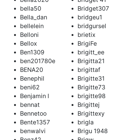
bella50
Bridget307
Bella_dan
bridgeu1
bellelein
bridgursel
Belloni
brietix
Bellox
BrigiFe
Ben1309
brigitt_ee
ben201780e
Brigitta21
BENA20
brigittaf
Benephil
Brigitte31
beni62
Brigitte73
Benjamin I
brigitte98
bennat
Brigittej
Bennetoo
Brigittexy
Bente1357
brigla
benwalvi
Brigu 1948
Benz42
Brigw