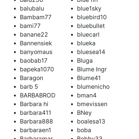
balubalu
blue1sky
Bambam77
bluebird10
bami77
bluebullet
banane22
bluecarl
Bannensiek
blueka
banyomaus
bluesea14
baobab17
Bluga
bapeka1070
Blume Ingr
Baragon
Blume41
barb 5
blumenicho
BARBABROD
bman4
Barbara hi
bmevissen
barbara411
BNey
Barbara888
boalesa13
barbaraen1
boba
Barbaramar
Bobby33