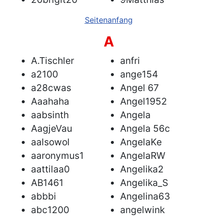
Seitenanfang
A
A.Tischler
anfri
a2100
ange154
a28cwas
Angel 67
Aaahaha
Angel1952
aabsinth
Angela
AagjeVau
Angela 56c
aalsowol
AngelaKe
aaronymus1
AngelaRW
aattilaa0
Angelika2
AB1461
Angelika_S
abbbi
Angelina63
abc1200
angelwink