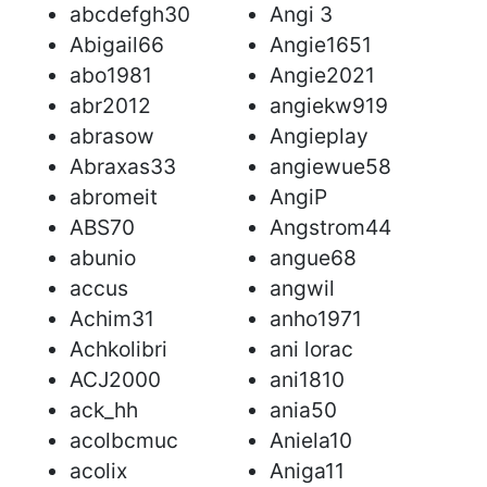
abcdefgh30
Angi 3
Abigail66
Angie1651
abo1981
Angie2021
abr2012
angiekw919
abrasow
Angieplay
Abraxas33
angiewue58
abromeit
AngiP
ABS70
Angstrom44
abunio
angue68
accus
angwil
Achim31
anho1971
Achkolibri
ani lorac
ACJ2000
ani1810
ack_hh
ania50
acolbcmuc
Aniela10
acolix
Aniga11