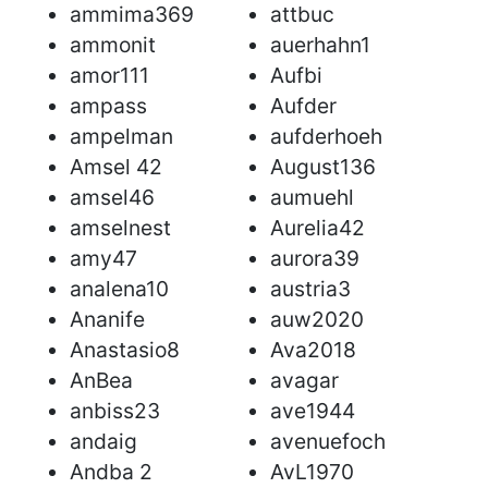
ammima369
attbuc
ammonit
auerhahn1
amor111
Aufbi
ampass
Aufder
ampelman
aufderhoeh
Amsel 42
August136
amsel46
aumuehl
amselnest
Aurelia42
amy47
aurora39
analena10
austria3
Ananife
auw2020
Anastasio8
Ava2018
AnBea
avagar
anbiss23
ave1944
andaig
avenuefoch
Andba 2
AvL1970