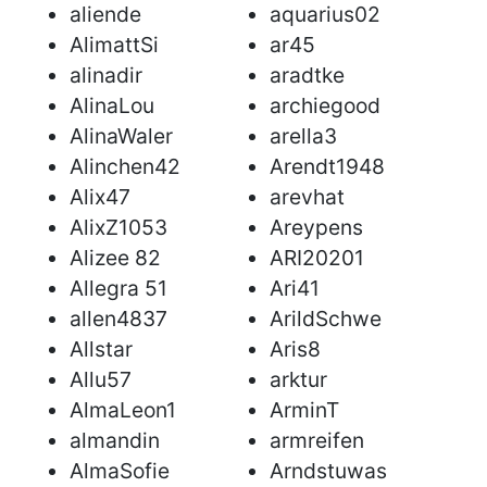
aliende
aquarius02
AlimattSi
ar45
alinadir
aradtke
AlinaLou
archiegood
AlinaWaler
arella3
Alinchen42
Arendt1948
Alix47
arevhat
AlixZ1053
Areypens
Alizee 82
ARI20201
Allegra 51
Ari41
allen4837
ArildSchwe
Allstar
Aris8
Allu57
arktur
AlmaLeon1
ArminT
almandin
armreifen
AlmaSofie
Arndstuwas