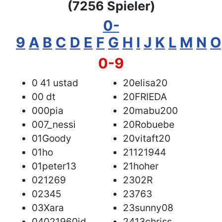
(7256 Spieler)
0-
9
A
B
C
D
E
F
G
H
I
J
K
L
M
N
O
0-9
0 41 ustad
20elisa20
00 dt
20FRIEDA
000pia
20mabu200
007_nessi
20Robuebe
01Goody
20vitaft20
01ho
21121944
01peter13
21hoher
021269
2302R
02345
23763
03Xara
23sunny08
04021960jd
2413chriss