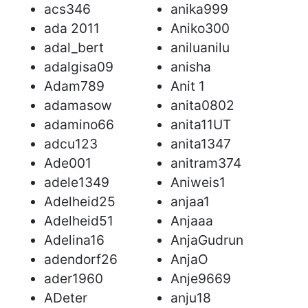
acs346
anika999
ada 2011
Aniko300
adal_bert
aniluanilu
adalgisa09
anisha
Adam789
Anit 1
adamasow
anita0802
adamino66
anita11UT
adcu123
anita1347
Ade001
anitram374
adele1349
Aniweis1
Adelheid25
anjaa1
Adelheid51
Anjaaa
Adelina16
AnjaGudrun
adendorf26
AnjaO
ader1960
Anje9669
ADeter
anju18