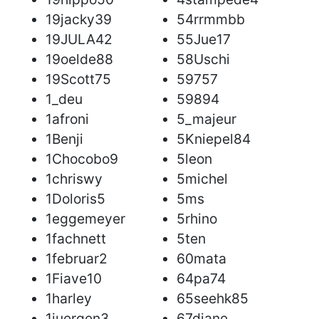
19jacky39
54rrmmbb
19JULA42
55Jue17
19oelde88
58Uschi
19Scott75
59757
1_deu
59894
1afroni
5_majeur
1Benji
5Kniepel84
1Chocobo9
5leon
1chriswy
5michel
1Doloris5
5ms
1eggemeyer
5rhino
1fachnett
5ten
1februar2
60mata
1Fiave10
64pa74
1harley
65seehk85
1juergen3
67diane