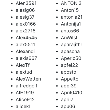
Alen3591
ANTON 3
alesig06
Anton15
alesig37
antonia21
alex0166
Antonija1
alex2718
antos66
Alex4545
AnWilst
alex5511
aparajithr
Alexandi
apascha
alexis667
Aperlo50
AlexTf
apfel22
alextud
aposto
AlexWetten
Appelto
alfredgolf
appi39
AlH1919
April0410
Alice912
april7
alicekl
apu06