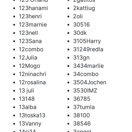
123hanami
2kattiug
123henri
2oli
123marnie
30516
123nell
30dk
123Sana
3105Harry
12combo
31249redla
12Julia
313gn
12Mogo
3434marlie
12ninachri
34combo
12rosalina
3504Jochen
13 juli
3530IMZ
13148
36785
13alba
37tumla
13toska13
38100
13Vanny
38546
14cj14
3angel