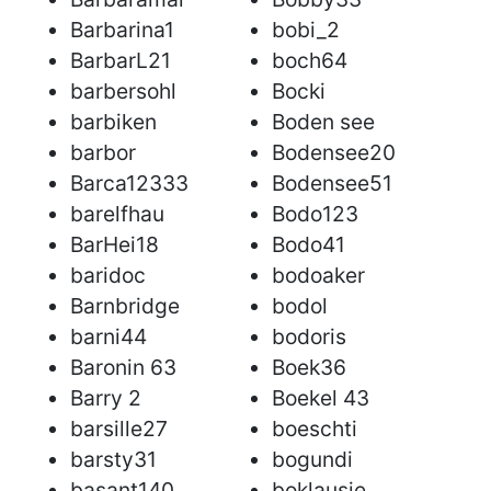
Barbarina1
bobi_2
BarbarL21
boch64
barbersohl
Bocki
barbiken
Boden see
barbor
Bodensee20
Barca12333
Bodensee51
barelfhau
Bodo123
BarHei18
Bodo41
baridoc
bodoaker
Barnbridge
bodol
barni44
bodoris
Baronin 63
Boek36
Barry 2
Boekel 43
barsille27
boeschti
barsty31
bogundi
basant140
boklausie