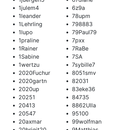
1julem4
6z9a
1leander
78upm
1Lehrling
798883
1lupo
79Paul79
1praline
7pxx
1Rainer
7RaBe
1Sabine
7SA
1wertzu
7sybille7
2020Fuchur
8051smv
2020gartn
82031
2020up
83eke36
20251
84735
20413
8862Ulla
20547
95100
20axmar
99wolfman
20brigit20
9Matthias