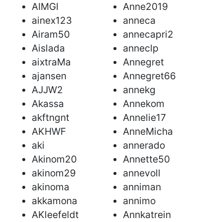
AIMGI
Anne2019
ainex123
anneca
Airam50
annecapri2
Aislada
anneclp
aixtraMa
Annegret
ajansen
Annegret66
AJJW2
annekg
Akassa
Annekom
akftngnt
Annelie17
AKHWF
AnneMicha
aki
annerado
Akinom20
Annette50
akinom29
annevoll
akinoma
anniman
akkamona
annimo
AKleefeldt
Annkatrein