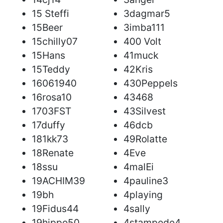
15 Steffi
3dagmar5
15Beer
3imba111
15chilly07
400 Volt
15Hans
41muck
15Teddy
42Kris
16061940
430Peppels
16rosa10
43468
1703FST
43Silvest
17duffy
46dcb
181kk73
49Rolatte
18Renate
4Eve
18ssu
4malEi
19ACHIM39
4pauline3
19bh
4playing
19Fidus44
4sally
19hippo50
4stampede4