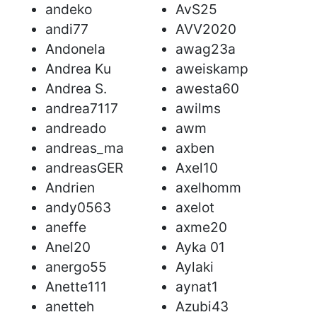
andeko
AvS25
andi77
AVV2020
Andonela
awag23a
Andrea Ku
aweiskamp
Andrea S.
awesta60
andrea7117
awilms
andreado
awm
andreas_ma
axben
andreasGER
Axel10
Andrien
axelhomm
andy0563
axelot
aneffe
axme20
Anel20
Ayka 01
anergo55
Aylaki
Anette111
aynat1
anetteh
Azubi43