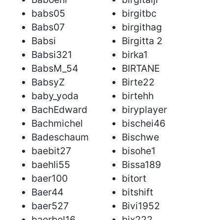
babs05
birgitbc
Babs07
birgithag
Babsi
Birgitta 2
Babsi321
birka1
BabsM_54
BIRTANE
BabsyZ
Birte22
baby_yoda
birtehh
BachEdward
biryplayer
Bachmichel
bischei46
Badeschaum
Bischwe
baebit27
bisohe1
baehli55
Bissa189
baer100
bitort
Baer44
bitshift
baer527
Bivi1952
baerbel16
bix222