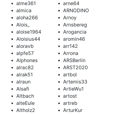
alme361
arne64
almica
ARNODINO
aloha266
Arnoy
Alois_
Arnsbereg
aloise1964
Arogancia
Aloisius44
aromin46
aloravb
arr142
alpfe57
Arrona
Alphones
ARSBerlin
alrac82
ARST2020
alrak51
artbol
alraun
Artemis33
Alsafi
ArtieWu1
Altbach
artost
alteEule
artreb
Altholz2
ArturKur