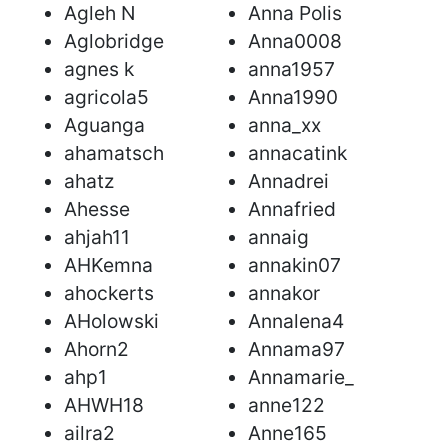
Agleh N
Anna Polis
Aglobridge
Anna0008
agnes k
anna1957
agricola5
Anna1990
Aguanga
anna_xx
ahamatsch
annacatink
ahatz
Annadrei
Ahesse
Annafried
ahjah11
annaig
AHKemna
annakin07
ahockerts
annakor
AHolowski
Annalena4
Ahorn2
Annama97
ahp1
Annamarie_
AHWH18
anne122
ailra2
Anne165