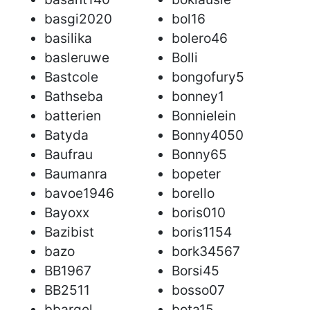
basgi2020
bol16
basilika
bolero46
basleruwe
Bolli
Bastcole
bongofury5
Bathseba
bonney1
batterien
Bonnielein
Batyda
Bonny4050
Baufrau
Bonny65
Baumanra
bopeter
bavoe1946
borello
Bayoxx
boris010
Bazibist
boris1154
bazo
bork34567
BB1967
Borsi45
BB2511
bosso07
bbargel
bota15