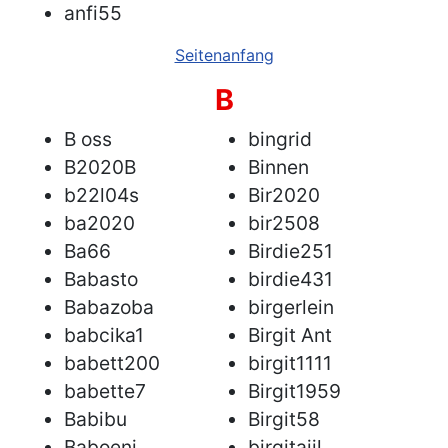
anfi55
Seitenanfang
B
B oss
bingrid
B2020B
Binnen
b22l04s
Bir2020
ba2020
bir2508
Ba66
Birdie251
Babasto
birdie431
Babazoba
birgerlein
babcika1
Birgit Ant
babett200
birgit1111
babette7
Birgit1959
Babibu
Birgit58
Baboeni
birgitaijl