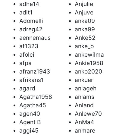
adhe14
Anjulie
adit1
Anjuve
Adomelli
anka09
adreg42
anka99
aennemaus
Anke52
af1323
anke_o
afolci
ankewilma
afpa
Ankie1958
afranz1943
anko2020
afrikans1
ankuer
agard
anlageh
Agatha1958
anlams
Agatha45
Anland
agen40
Anlewe70
Agent B
AnMa4
aggi45
anmare