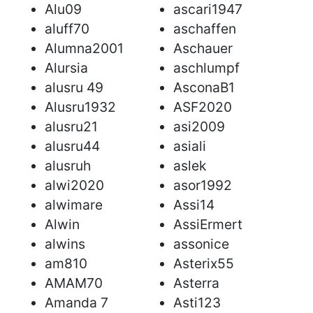
Alu09
ascari1947
aluff70
aschaffen
Alumna2001
Aschauer
Alursia
aschlumpf
alusru 49
AsconaB1
Alusru1932
ASF2020
alusru21
asi2009
alusru44
asiali
alusruh
aslek
alwi2020
asor1992
alwimare
Assi14
Alwin
AssiErmert
alwins
assonice
am810
Asterix55
AMAM70
Asterra
Amanda 7
Asti123