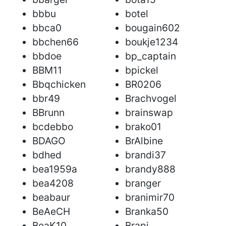
bbbu
botel
bbca0
bougain602
bbchen66
boukje1234
bbdoe
bp_captain
BBM11
bpickel
Bbqchicken
BR0206
bbr49
Brachvogel
BBrunn
brainswap
bcdebbo
brako01
BDAGO
BrAlbine
bdhed
brandi37
bea1959a
brandy888
bea4208
branger
beabaur
branimir70
BeAeCH
Branka50
BeaK10
Brapi