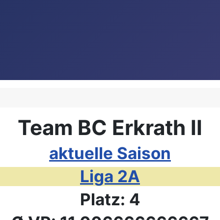
Team BC Erkrath II
aktuelle Saison
Liga 2A
Platz: 4