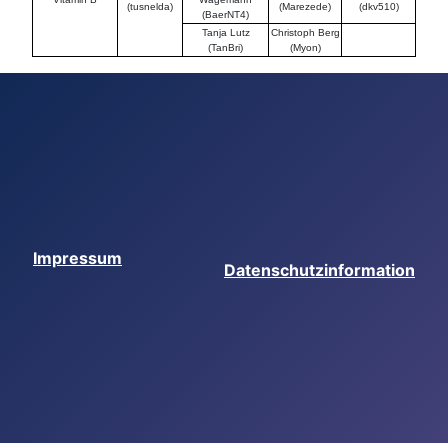
(tusnelda)
(Marezede)
(dkv510)
(BaerNT4)
Tanja Lutz
Christoph Berg
(TanBri)
(Myon)
Impressum
Datenschutzinformation