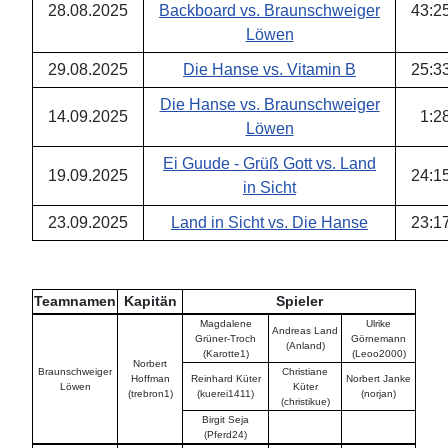
28.08.2025
Backboard vs. Braunschweiger
43
:
2
Löwen
29.08.2025
Die Hanse vs. Vitamin B
25
:
3
Die Hanse vs. Braunschweiger
14.09.2025
1
:
2
Löwen
Ei Guude - Grüß Gott vs. Land
19.09.2025
24
:
1
in Sicht
23.09.2025
Land in Sicht vs. Die Hanse
23
:
1
Teamnamen
Kapitän
Spieler
Magdalene
Ulrike
Andreas Land
Grüner-Troch
Görnemann
(Anland)
(Karotte1)
(Leoo2000)
Norbert
Braunschweiger
Christiane
Hoffman
Reinhard Küter
Norbert Janke
Löwen
Küter
(trebron1)
(kuerei1411)
(norjan)
(christikue)
Birgit Seja
(Pferd24)