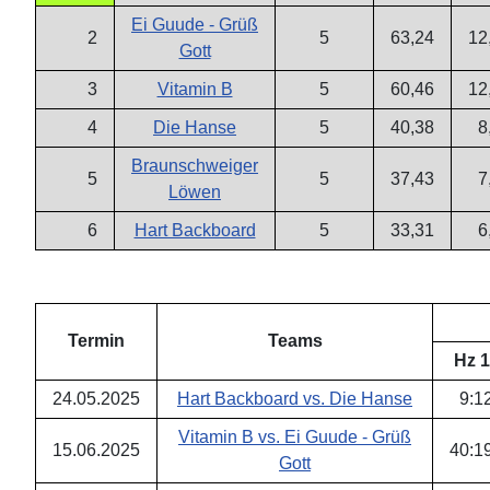
Ei Guude - Grüß
2
5
63,24
12
Gott
3
Vitamin B
5
60,46
12
4
Die Hanse
5
40,38
8
Braunschweiger
5
5
37,43
7
Löwen
6
Hart Backboard
5
33,31
6
Termin
Teams
Hz 1
24.05.2025
Hart Backboard vs. Die Hanse
9
:
1
Vitamin B vs. Ei Guude - Grüß
15.06.2025
40
:
1
Gott