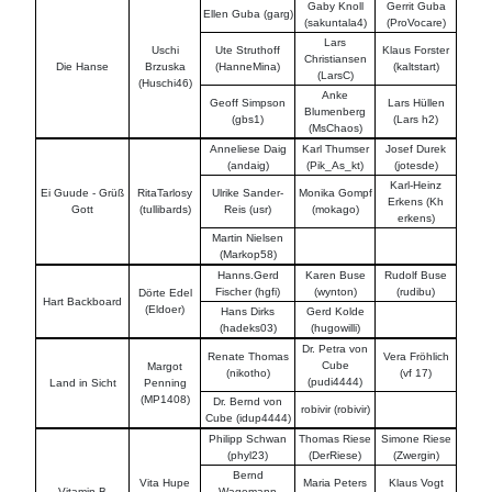
Gaby Knoll
Gerrit Guba
Ellen Guba (garg)
(sakuntala4)
(ProVocare)
Lars
Uschi
Ute Struthoff
Klaus Forster
Christiansen
Die Hanse
Brzuska
(HanneMina)
(kaltstart)
(LarsC)
(Huschi46)
Anke
Geoff Simpson
Lars Hüllen
Blumenberg
(gbs1)
(Lars h2)
(MsChaos)
Anneliese Daig
Karl Thumser
Josef Durek
(andaig)
(Pik_As_kt)
(jotesde)
Karl-Heinz
Ei Guude - Grüß
RitaTarlosy
Ulrike Sander-
Monika Gompf
Erkens (Kh
Gott
(tullibards)
Reis (usr)
(mokago)
erkens)
Martin Nielsen
(Markop58)
Hanns.Gerd
Karen Buse
Rudolf Buse
Fischer (hgfi)
(wynton)
(rudibu)
Dörte Edel
Hart Backboard
(Eldoer)
Hans Dirks
Gerd Kolde
(hadeks03)
(hugowilli)
Dr. Petra von
Renate Thomas
Vera Fröhlich
Cube
Margot
(nikotho)
(vf 17)
(pudi4444)
Land in Sicht
Penning
(MP1408)
Dr. Bernd von
robivir (robivir)
Cube (idup4444)
Philipp Schwan
Thomas Riese
Simone Riese
(phyl23)
(DerRiese)
(Zwergin)
Bernd
Vita Hupe
Maria Peters
Klaus Vogt
Vitamin B
Wagemann