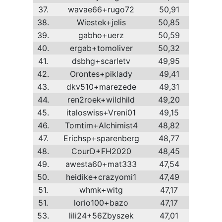
37.
wavae66+rugo72
50,91
38.
Wiestek+jelis
50,85
39.
gabho+uerz
50,59
40.
ergab+tomoliver
50,32
41.
dsbhg+scarletv
49,95
42.
Orontes+piklady
49,41
43.
dkv510+marezede
49,31
44.
ren2roek+wildhild
49,20
45.
italoswiss+Vreni01
49,15
46.
Tomtim+Alchimist4
48,82
47.
Erichsp+sparenberg
48,77
48.
CourD+FH2020
48,45
49.
awesta60+mat333
47,54
50.
heidike+crazyomi1
47,49
51.
whmk+witg
47,17
51.
lorio100+bazo
47,17
53.
lili24+56Zbyszek
47,01