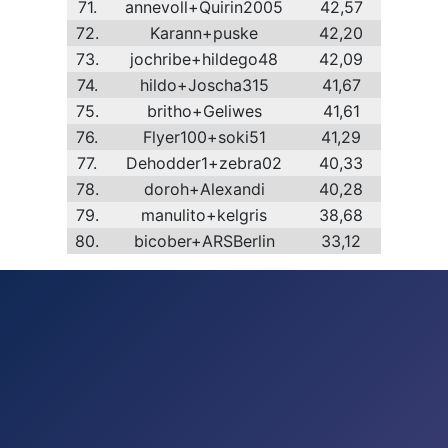
71.
annevoll+Quirin2005
42,57
72.
Karann+puske
42,20
73.
jochribe+hildego48
42,09
74.
hildo+Joscha315
41,67
75.
britho+Geliwes
41,61
76.
Flyer100+soki51
41,29
77.
Dehodder1+zebra02
40,33
78.
doroh+Alexandi
40,28
79.
manulito+kelgris
38,68
80.
bicober+ARSBerlin
33,12