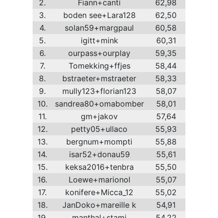
2.
Fiann+canti
62,98
3.
boden see+Lara128
62,50
4.
solan59+margpaul
60,58
5.
igitt+mink
60,31
6.
ourpass+ourplay
59,35
7.
Tomekking+ffjes
58,44
8.
bstraeter+mstraeter
58,33
9.
mully123+florian123
58,07
10.
sandrea80+omabomber
58,01
11.
gm+jakov
57,64
12.
petty05+ullaco
55,93
13.
bergnum+mompti
55,88
14.
isar52+donau59
55,61
15.
keksa2016+tenbra
55,50
16.
Loewe+marionol
55,07
17.
konifere+Micca_12
55,02
18.
JanDoko+mareille k
54,91
19.
manthal+stami
54,22