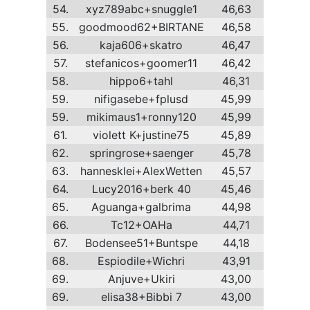
54.
xyz789abc+snuggle1
46,63
55.
goodmood62+BIRTANE
46,58
56.
kaja606+skatro
46,47
57.
stefanicos+goomer11
46,42
58.
hippo6+tahl
46,31
59.
nifigasebe+fplusd
45,99
59.
mikimaus1+ronny120
45,99
61.
violett K+justine75
45,89
62.
springrose+saenger
45,78
63.
hannesklei+AlexWetten
45,57
64.
Lucy2016+berk 40
45,46
65.
Aguanga+galbrima
44,98
66.
Tc12+OAHa
44,71
67.
Bodensee51+Buntspe
44,18
68.
Espiodile+Wichri
43,91
69.
Anjuve+Ukiri
43,00
69.
elisa38+Bibbi 7
43,00