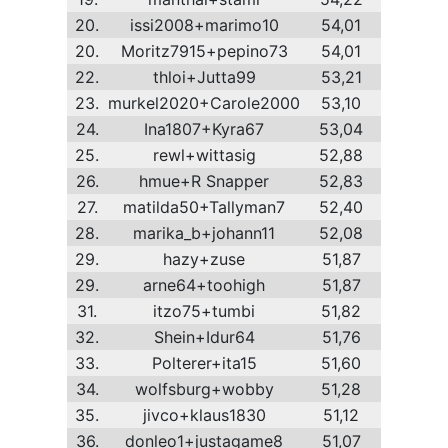
20.
issi2008+marimo10
54,01
20.
Moritz7915+pepino73
54,01
22.
thloi+Jutta99
53,21
23.
murkel2020+Carole2000
53,10
24.
Ina1807+Kyra67
53,04
25.
rewl+wittasig
52,88
26.
hmue+R Snapper
52,83
27.
matilda50+Tallyman7
52,40
28.
marika_b+johann11
52,08
29.
hazy+zuse
51,87
29.
arne64+toohigh
51,87
31.
itzo75+tumbi
51,82
32.
Shein+Idur64
51,76
33.
Polterer+ita15
51,60
34.
wolfsburg+wobby
51,28
35.
jivco+klaus1830
51,12
36.
donleo1+justagame8
51,07