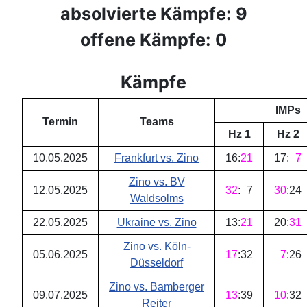
absolvierte Kämpfe: 9
offene Kämpfe: 0
Kämpfe
IMPs
Termin
Teams
Hz 1
Hz 2
10.05.2025
Frankfurt vs. Zino
16
:
21
17
:
7
Zino vs. BV
12.05.2025
32
:
7
30
:
24
Waldsolms
22.05.2025
Ukraine vs. Zino
13
:
21
20
:
31
Zino vs. Köln-
05.06.2025
17
:
32
7
:
26
Düsseldorf
Zino vs. Bamberger
09.07.2025
13
:
39
10
:
32
Reiter