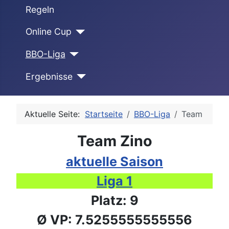
Regeln
Online Cup
BBO-Liga
Ergebnisse
Aktuelle Seite:
Startseite
BBO-Liga
Team
Team Zino
aktuelle Saison
Liga 1
Platz: 9
Ø VP: 7.5255555555556