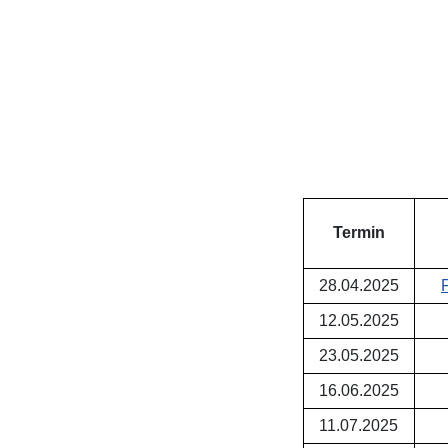
Termin
28.04.2025
12.05.2025
23.05.2025
16.06.2025
11.07.2025