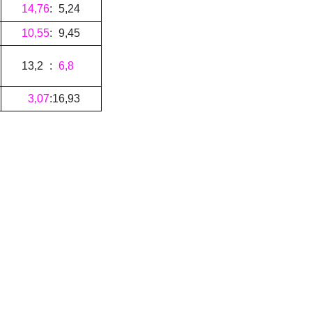
14
,
76
:
5
,
24
10
,
55
:
9
,
45
13
,
2
:
6
,
8
3
,
07
:
16
,
93