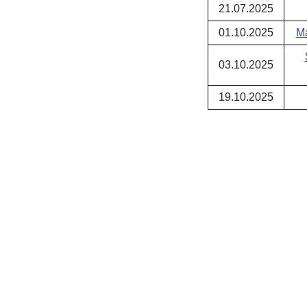
21.07.2025
01.10.2025
Ma
03.10.2025
19.10.2025