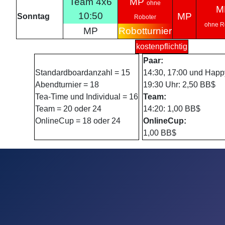
Team 4x6
MP
ohne
M
10:50
MP
Sonntag
Roboter
ohne R
MP
Robotturnier
kostenpflichtig
Paar:
Standardboardanzahl = 15
14:30, 17:00 und Happ
Abendturnier = 18
19:30 Uhr: 2,50 BB$
Tea-Time und Individual = 16
Team:
Team = 20 oder 24
14:20: 1,00 BB$
OnlineCup = 18 oder 24
OnlineCup:
1,00 BB$