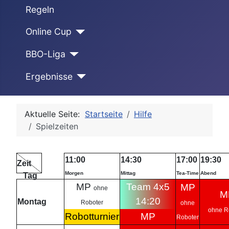
Regeln
Online Cup
BBO-Liga
Ergebnisse
Aktuelle Seite:
Startseite
Hilfe
Spielzeiten
11:00
14:30
17:00
19:30
Zeit
Morgen
Mittag
Tea-Time
Abend
Tag
MP
Team 4x5
MP
ohne
M
14:20
Montag
Roboter
ohne
ohne R
Robotturnier
MP
Roboter