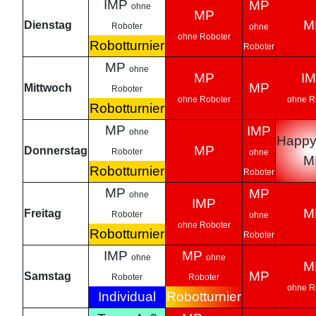
IMP
MP
ohne
MP
M
Dienstag
Roboter
ohne
ohne Roboter
Robotturnier
Roboter
MP
ohne
MP
I
MP
Mittwoch
Roboter
ohne Roboter
ohne R
Robotturnier
MP
IMP
ohne
Happy
MP
Donnerstag
Roboter
ohne
M
Robotturnier
Roboter
MP
MP
ohne
IMP
M
Freitag
Roboter
ohne
ohne Roboter
Robotturnier
Roboter
IMP
MP
ohne
ohne
M
MP
Samstag
Roboter
Roboter
ohne R
Individual
Robotturnier