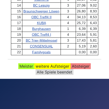
14
BC Leipzig
3
27,06
9,02
15
Braunschweiger Löwen
3
26,80
8,93
16
OBC Treff4 II
4
34,13
8,53
17
KUBA
4
25,72
6,43
18
Burghausen
1
6,39
6,39
19
OBC Treff4 I
4
23,64
5,91
20
BC Trier-Mittelmosel
3
17,43
5,81
21
CONSENSUAL
2
5,19
2,60
22
Familygoals
0,00
0,00
Meister
weitere Aufsteiger
Absteiger
Alle Spiele beendet