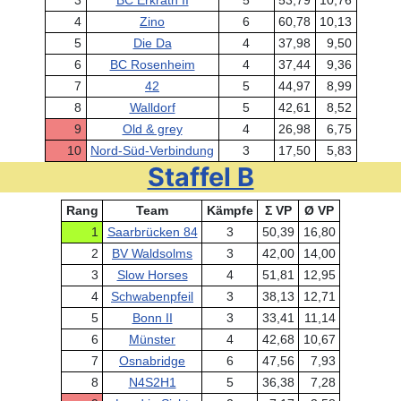
3
BC Erkrath II
5
53,79
10,76
4
Zino
6
60,78
10,13
5
Die Da
4
37,98
9,50
6
BC Rosenheim
4
37,44
9,36
7
42
5
44,97
8,99
8
Walldorf
5
42,61
8,52
9
Old & grey
4
26,98
6,75
10
Nord-Süd-Verbindung
3
17,50
5,83
Staffel B
Rang
Team
Kämpfe
Σ VP
Ø VP
1
Saarbrücken 84
3
50,39
16,80
2
BV Waldsolms
3
42,00
14,00
3
Slow Horses
4
51,81
12,95
4
Schwabenpfeil
3
38,13
12,71
5
Bonn II
3
33,41
11,14
6
Münster
4
42,68
10,67
7
Osnabridge
6
47,56
7,93
8
N4S2H1
5
36,38
7,28