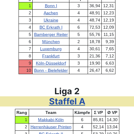
1
Bonn I
3
36,94
12,31
2
Aachen
4
48,91
12,23
3
Ukraine
4
48,74
12,19
4
BC Erkrath I
6
72,53
12,09
5
Bamberger Reiter
5
55,76
11,15
6
München
2
18,78
9,39
7
Luxemburg
4
30,61
7,65
8
Frankfurt
3
21,36
7,12
9
Köln-Düsseldorf
3
19,90
6,63
10
Bonn - Bielefelder
4
26,47
6,62
Liga 2
Staffel A
Rang
Team
Kämpfe
Σ VP
Ø VP
1
Makkabi-Köln
6
85,81
14,30
2
Herrenhäuser Printen
4
52,14
13,04