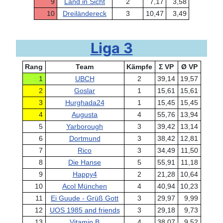
9
Land in Sicht
2
7,17
3,58
10
Dreiländereck
3
10,47
3,49
Liga 3
Rang
Team
Kämpfe
Σ VP
Ø VP
1
UBCH
2
39,14
19,57
2
Goslar
1
15,61
15,61
3
Hurghada24
1
15,45
15,45
4
Augusta
4
55,76
13,94
5
Yarborough
3
39,42
13,14
6
Dortmund
3
38,42
12,81
7
Rico
3
34,49
11,50
8
Die Hanse
5
55,91
11,18
9
Happy4
2
21,28
10,64
10
Acol München
4
40,94
10,23
11
Ei Guude - Grüß Gott
3
29,97
9,99
12
UOS 1985 and friends
3
29,18
9,73
13
Vitamin B
4
38,07
9,52