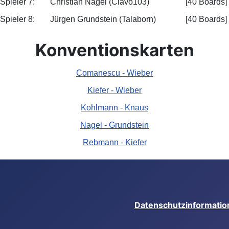
Spieler 7:
Christian Nagel (Clavo103)
[40 Boards]
Spieler 8:
Jürgen Grundstein (Talaborn)
[40 Boards]
Konventionskarten
Comanescu - Wieber
Kiefer - Wieber
Kohlmann - Knaus
Nagel - Grundstein
Rebmann - Kiefer
Datenschutzinformatio