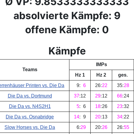
Ø VP: 9.8533333333333
absolvierte Kämpfe: 9
offene Kämpfe: 0
Kämpfe
IMPs
Teams
Hz 1
Hz 2
ges.
rrenhäuser Printen vs. Die Da
9
:
6
26
:
22
35
:
28
Die Da vs. Dortmund
37
:
12
29
:
12
66
:
24
Die Da vs. N4S2H1
5
:
6
18
:
26
23
:
32
Die Da vs. Osnabridge
14
:
9
20
:
13
34
:
22
Slow Horses vs. Die Da
6
:
29
20
:
26
26
:
55