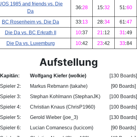
UOS 1985 and friends vs. Die
36
:
28
15
:
32
51
:
60
Da
BC Rosenheim vs. Die Da
33
:
13
28
:
34
61
:
47
Die Da vs. BC Erkrath II
10
:
37
21
:
12
31
:
49
Die Da vs. Luxemburg
10
:
42
23
:
42
33
:
84
Aufstellung
Kapitän:
Wolfgang Kiefer (wolkie)
[130 Boards]
Spieler 2:
Markus Rebmann (takahe)
[90 Boards]
Spieler 3:
Stephan Kohlmann (StephanJK)
[100 Boards]
Spieler 4:
Christian Knaus (ChrisP1960)
[100 Boards]
Spieler 5:
Gerold Wieber (joe_3)
[130 Boards]
Spieler 6:
Lucian Comanescu (lucicom)
[90 Boards]