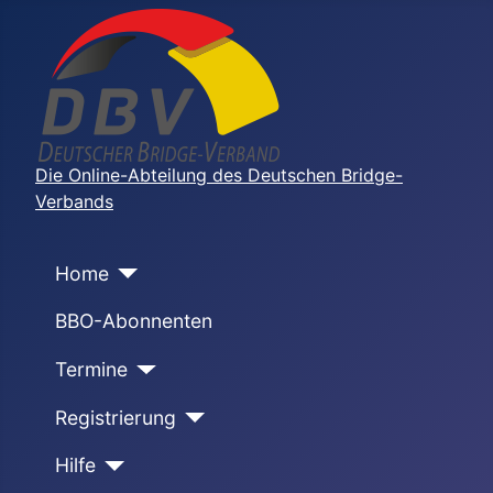
Die Online-Abteilung des Deutschen Bridge-
Verbands
Home
BBO-Abonnenten
Termine
Registrierung
Hilfe