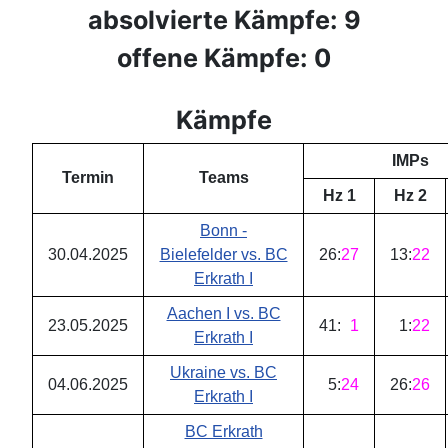
absolvierte Kämpfe: 9
offene Kämpfe: 0
Kämpfe
IMPs
Termin
Teams
Hz 1
Hz 2
Bonn -
30.04.2025
Bielefelder vs. BC
26
:
27
13
:
22
Erkrath I
Aachen I vs. BC
23.05.2025
41
:
1
1
:
22
Erkrath I
Ukraine vs. BC
04.06.2025
5
:
24
26
:
26
Erkrath I
BC Erkrath