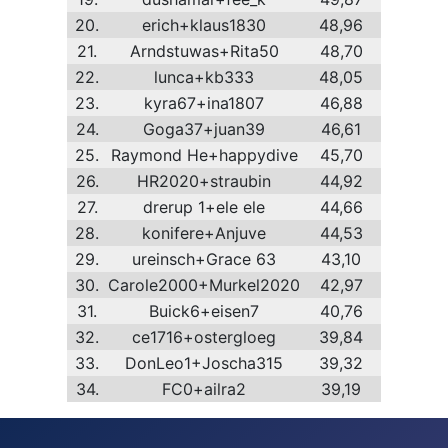
20.
erich+klaus1830
48,96
21.
Arndstuwas+Rita50
48,70
22.
lunca+kb333
48,05
23.
kyra67+ina1807
46,88
24.
Goga37+juan39
46,61
25.
Raymond He+happydive
45,70
26.
HR2020+straubin
44,92
27.
drerup 1+ele ele
44,66
28.
konifere+Anjuve
44,53
29.
ureinsch+Grace 63
43,10
30.
Carole2000+Murkel2020
42,97
31.
Buick6+eisen7
40,76
32.
ce1716+ostergloeg
39,84
33.
DonLeo1+Joscha315
39,32
34.
FC0+ailra2
39,19