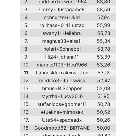
2.
burkhard+zwerg1964
63,80
3.
Corny+Justagame8
58,59
4.
schnurzel+Ukiri
57,94
5.
rollhase+0 41 ustad
55,99
6.
swany1+Hellebru
55,73
7.
magnus33+alsafi
55,34
8.
holeri+Schneppi
53,78
9.
lili24+johann11
53,39
10.
marine0103+Heu1966
53,26
11.
hannesklei+alexwetten
53,12
12.
medico3+italoswiss
52,47
13.
hmue+R Snapper
52,08
14.
Myrrha+Lucy2016
51,95
15.
stefanicos+goomer11
50,78
16.
etuekna+mimosex
50,52
17.
Ute54+spadeadx
50,26
18.
Goodmood62+BIRTANE
50,00
19.
dushamar+fee_k
49,87