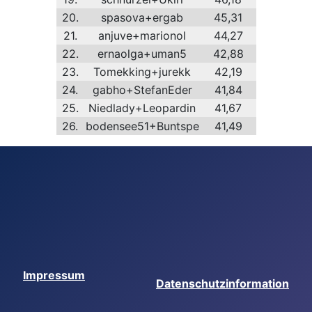
20.
spasova+ergab
45,31
21.
anjuve+marionol
44,27
22.
ernaolga+uman5
42,88
23.
Tomekking+jurekk
42,19
24.
gabho+StefanEder
41,84
25.
Niedlady+Leopardin
41,67
26.
bodensee51+Buntspe
41,49
Impressum
Datenschutzinformation