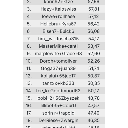
2.
karin62+ktze
57,99
3.
Hazy+italoswiss
57,81
4.
loewe+rollhase
57,12
5.
Hellebru+Kyra67
56,42
6.
Eisen7+Buick6
56,08
7.
tim__w+Joscha315
54,17
8.
MasterMike+canti
53,47
9.
marplewife+Grace 63
52,60
10.
Doroh+tomoliver
52,26
11.
Goga37+juan39
51,74
12.
koljalui+55jue17
50,87
13.
tanzxx+kb333
50,35
14.
fee_k+Goodmood62
50,17
15.
bobi_2+56Zbyszek
48,78
16.
lillibet35+CourD
47,57
17.
sorin r+trapold
47,40
18.
DerRiese+Zwergin
46,35
19.
schnurzel+Ukiri
46,18