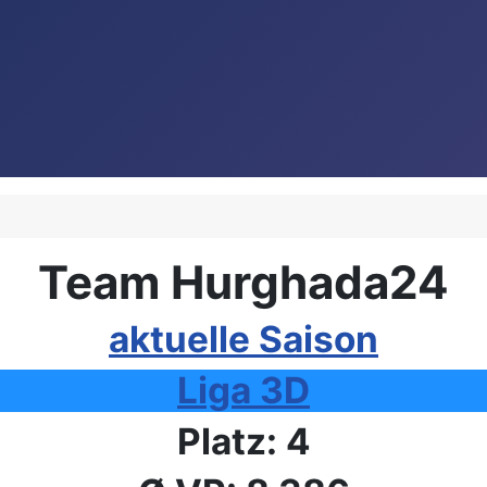
Team Hurghada24
aktuelle Saison
Liga 3D
Platz: 4