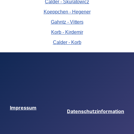
Calder - Skuratowicz
Koeppchen - Hegener
Gahntz - Vitters
Korb - Kirdemir
Calder - Korb
Impressum
Datenschutzinformation