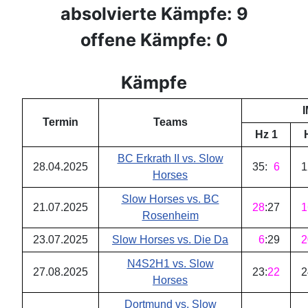
absolvierte Kämpfe: 9
offene Kämpfe: 0
Kämpfe
Termin
Teams
Hz 1
BC Erkrath II vs. Slow
28.04.2025
35
:
6
1
Horses
Slow Horses vs. BC
21.07.2025
28
:
27
1
Rosenheim
23.07.2025
Slow Horses vs. Die Da
6
:
29
2
N4S2H1 vs. Slow
27.08.2025
23
:
22
2
Horses
Dortmund vs. Slow