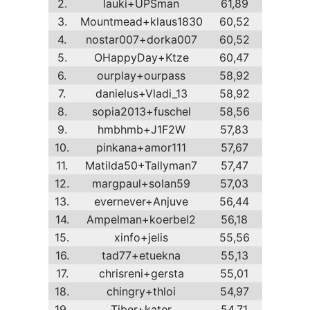
2.
lauki+UPSman
61,89
3.
Mountmead+klaus1830
60,52
4.
nostar007+dorka007
60,52
5.
OHappyDay+Ktze
60,47
6.
ourplay+ourpass
58,92
7.
danielus+Vladi_13
58,92
8.
sopia2013+fuschel
58,56
9.
hmbhmb+J1F2W
57,83
10.
pinkana+amor111
57,67
11.
Matilda50+Tallyman7
57,47
12.
margpaul+solan59
57,03
13.
evernever+Anjuve
56,44
14.
Ampelman+koerbel2
56,18
15.
xinfo+jelis
55,56
16.
tad77+etuekna
55,13
17.
chrisreni+gersta
55,01
18.
chingry+thloi
54,97
19.
Tiber+kater
54,71