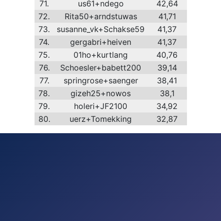
71.
us61+ndego
42,64
72.
Rita50+arndstuwas
41,71
73.
susanne_vk+Schakse59
41,37
74.
gergabri+heiven
41,37
75.
01ho+kurtlang
40,76
76.
Schoesler+babett200
39,14
77.
springrose+saenger
38,41
78.
gizeh25+nowos
38,1
79.
holeri+JF2100
34,92
80.
uerz+Tomekking
32,87