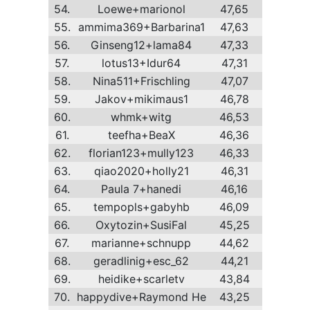
54.
Loewe+marionol
47,65
55.
ammima369+Barbarina1
47,63
56.
Ginseng12+lama84
47,33
57.
lotus13+Idur64
47,31
58.
Nina511+Frischling
47,07
59.
Jakov+mikimaus1
46,78
60.
whmk+witg
46,53
61.
teefha+BeaX
46,36
62.
florian123+mully123
46,33
63.
qiao2020+holly21
46,31
64.
Paula 7+hanedi
46,16
65.
tempopls+gabyhb
46,09
66.
Oxytozin+SusiFal
45,25
67.
marianne+schnupp
44,62
68.
geradlinig+esc_62
44,21
69.
heidike+scarletv
43,84
70.
happydive+Raymond He
43,25