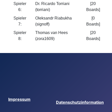
Spieler
Dr. Ricardo Torriani
[20
6:
(torriani)
Boards]
Spieler
Oleksandr Riabukha
[0
7:
(signoff)
Boards]
Spieler
Thomas van Hees
[20
8:
(zora1609)
Boards]
Impressum
Datenschutzinformation