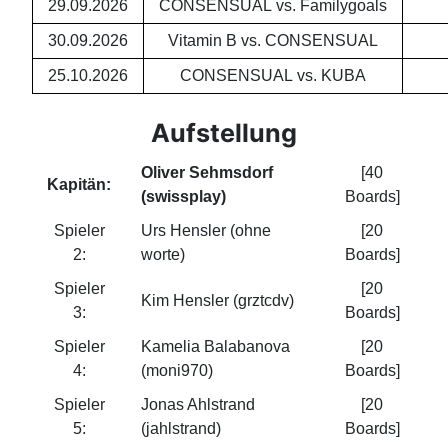
29.09.2026
CONSENSUAL vs. Familygoals
30.09.2026
Vitamin B vs. CONSENSUAL
25.10.2026
CONSENSUAL vs. KUBA
Aufstellung
Oliver Sehmsdorf
[40
Kapitän:
(swissplay)
Boards]
Spieler
Urs Hensler (ohne
[20
2:
worte)
Boards]
Spieler
[20
Kim Hensler (grztcdv)
3:
Boards]
Spieler
Kamelia Balabanova
[20
4:
(moni970)
Boards]
Spieler
Jonas Ahlstrand
[20
5:
(jahlstrand)
Boards]