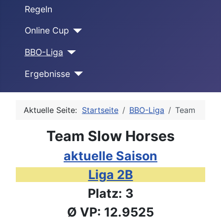
Regeln
Online Cup
BBO-Liga
Ergebnisse
Aktuelle Seite:
Startseite
BBO-Liga
Team
Team Slow Horses
aktuelle Saison
Liga 2B
Platz: 3
Ø VP: 12.9525