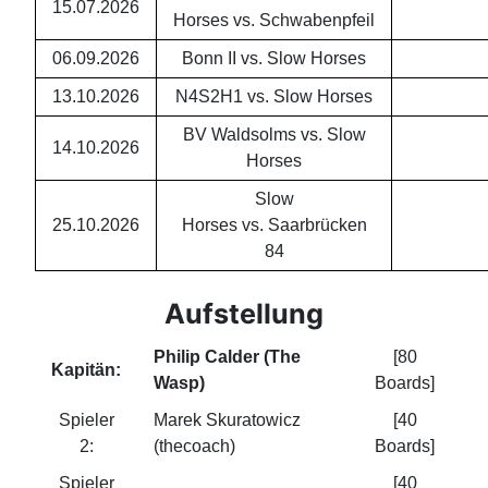
15.07.2026
Horses vs. Schwabenpfeil
06.09.2026
Bonn II vs. Slow Horses
13.10.2026
N4S2H1 vs. Slow Horses
BV Waldsolms vs. Slow
14.10.2026
Horses
Slow
25.10.2026
Horses vs. Saarbrücken
84
Aufstellung
Philip Calder (The
[80
Kapitän:
Wasp)
Boards]
Spieler
Marek Skuratowicz
[40
2:
(thecoach)
Boards]
Spieler
[40