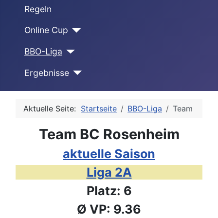
Regeln
Online Cup
BBO-Liga
Ergebnisse
Aktuelle Seite:
Startseite
BBO-Liga
Team
Team BC Rosenheim
aktuelle Saison
Liga 2A
Platz: 6
Ø VP: 9.36