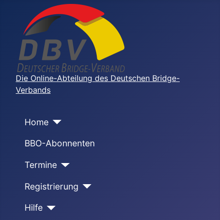
Die Online-Abteilung des Deutschen Bridge-
Verbands
Home
BBO-Abonnenten
Termine
Registrierung
Hilfe