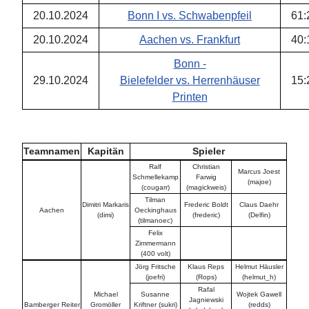
20.10.2024
Bonn I vs. Schwabenpfeil
61
:
20.10.2024
Aachen vs. Frankfurt
40
:
Bonn -
29.10.2024
Bielefelder vs. Herrenhäuser
15
:
Printen
Teamnamen
Kapitän
Spieler
Ralf
Christian
Marcus Joest
Schmellekamp
Farwig
(majoe)
(cougarr)
(magickweis)
Tilman
Dimitri Markaris
Frederic Boldt
Claus Daehr
Aachen
Oeckinghaus
(dimi)
(frederic)
(Delfin)
(tilmanoec)
Felix
Zimmermann
(400 volt)
Jörg Fritsche
Klaus Reps
Helmut Häusler
(joefri)
(Rops)
(helmut_h)
Rafal
Michael
Susanne
Wojtek Gawell
Jagniewski
Bamberger Reiter
Gromöller
Kriftner (sukri)
(redds)