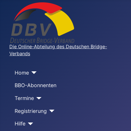
Die Online-Abteilung des Deutschen Bridge-
Verbands
Home
BBO-Abonnenten
Termine
Registrierung
Hilfe