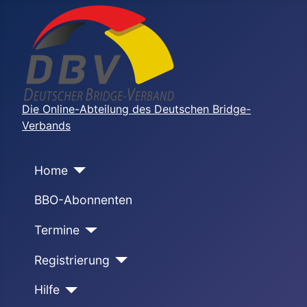
Die Online-Abteilung des Deutschen Bridge-
Verbands
Home
BBO-Abonnenten
Termine
Registrierung
Hilfe