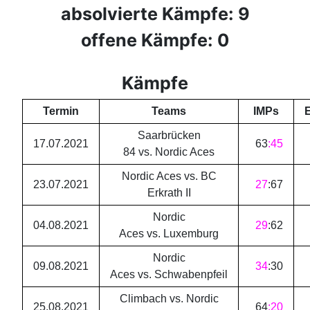
absolvierte Kämpfe: 9
offene Kämpfe: 0
Kämpfe
Termin
Teams
IMPs
Saarbrücken
17.07.2021
63
:
45
84 vs. Nordic Aces
Nordic Aces vs. BC
23.07.2021
27
:
67
Erkrath II
Nordic
04.08.2021
29
:
62
Aces vs. Luxemburg
Nordic
09.08.2021
34
:
30
Aces vs. Schwabenpfeil
Climbach vs. Nordic
25.08.2021
64
:
20