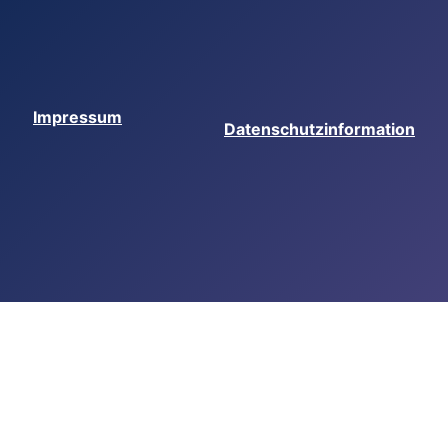
Impressum
Datenschutzinformation