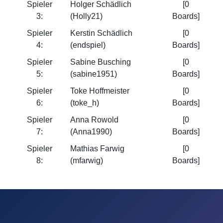
Spieler
Holger Schädlich
[0
3:
(Holly21)
Boards]
Spieler
Kerstin Schädlich
[0
4:
(endspiel)
Boards]
Spieler
Sabine Busching
[0
5:
(sabine1951)
Boards]
Spieler
Toke Hoffmeister
[0
6:
(toke_h)
Boards]
Spieler
Anna Rowold
[0
7:
(Anna1990)
Boards]
Spieler
Mathias Farwig
[0
8:
(mfarwig)
Boards]