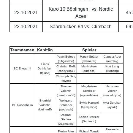
Karo 10 Böblingen I vs. Nordic
22.10.2021
45
:
Aces
22.10.2021
Saarbrücken 84 vs. Climbach
69
:
Teamnamen
Kapitän
Spieler
Pavel Bobrov
Margit Sträter
Claudia Auer
(nifigasebe)
(mstraeter)
(ourplay)
Frank
Christian Bolik
Martin Auer
Kurt Lang
BC Erkrath II
Dethlefsen
(charly1851)
(ourpass)
(kurtlang)
(fplusd)
Christoph Berg
(myon)
Thomas
Magdalena
Hans van
Valentin
Schröder
Vooren
(brunthom56)
(mycardsfun)
(simbelmyne)
Brunhild
Wolfgang
Sylvia Hampel
Ayla Durukan
BC Rosenheim
Valentin
Schröder
(hampeline)
(aylaki)
(kleintreff)
(wogesch)
Dagmar
Sabine Icsezer
Steffen
(SabineIc)
(Dagmaraki)
Alexander
Florian Alter
Michael Tomski