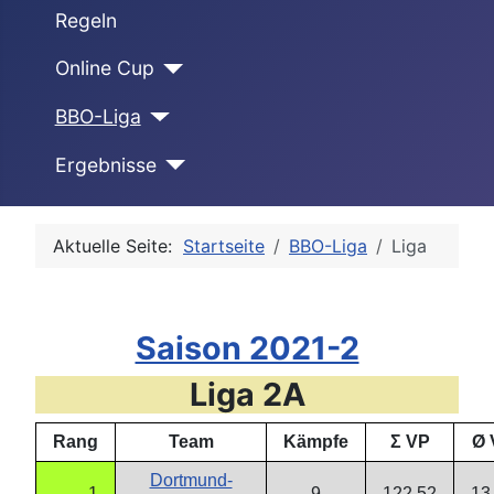
Regeln
Online Cup
BBO-Liga
Ergebnisse
Aktuelle Seite:
Startseite
BBO-Liga
Liga
Saison 2021-2
Liga 2A
Rang
Team
Kämpfe
Σ VP
Ø 
Dortmund-
1
9
122,52
13