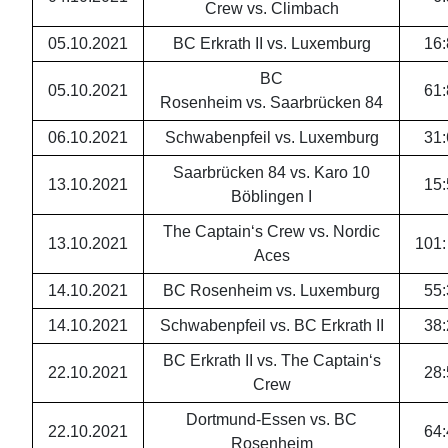
Crew vs. Climbach
05.10.2021
BC Erkrath II vs. Luxemburg
16
:
BC
05.10.2021
61
:
Rosenheim vs. Saarbrücken 84
06.10.2021
Schwabenpfeil vs. Luxemburg
31
:
Saarbrücken 84 vs. Karo 10
13.10.2021
15
:
Böblingen I
The Captain‘s Crew vs. Nordic
13.10.2021
101
:
Aces
14.10.2021
BC Rosenheim vs. Luxemburg
55
:
14.10.2021
Schwabenpfeil vs. BC Erkrath II
38
:
BC Erkrath II vs. The Captain‘s
22.10.2021
28
:
Crew
Dortmund-Essen vs. BC
22.10.2021
64
:
Rosenheim