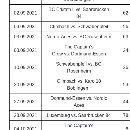
BC Erkrath II vs. Saarbrücken
02.09.2021
62
:
84
03.09.2021
Climbach vs. Schwabenpfeil
56
:
03.09.2021
Nordic Aces vs. BC Rosenheim
63
:
The Captain‘s
03.09.2021
24
:
Crew vs. Dortmund-Essen
Schwabenpfeil vs. BC
10.09.2021
26
:
Rosenheim
Climbach vs. Karo 10
20.09.2021
53
:
Böblingen I
Dortmund-Essen vs. Nordic
27.09.2021
44
:
Aces
28.09.2021
Luxemburg vs. Saarbrücken 84
78
:
The Captain‘s
04.10.2021
6
: