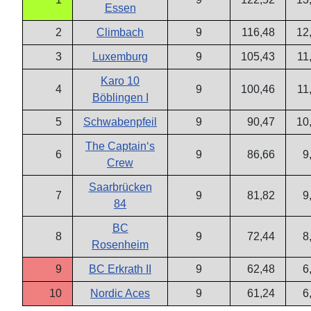
Essen
2
Climbach
9
116,48
12
3
Luxemburg
9
105,43
11
Karo 10
4
9
100,46
11
Böblingen I
5
Schwabenpfeil
9
90,47
10
The Captain‘s
6
9
86,66
9
Crew
Saarbrücken
7
9
81,82
9
84
BC
8
9
72,44
8
Rosenheim
9
BC Erkrath II
9
62,48
6
10
Nordic Aces
9
61,24
6