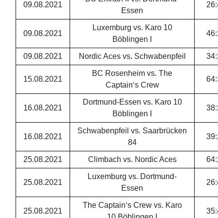
09.08.2021
26
:
Essen
Luxemburg vs. Karo 10
09.08.2021
46
:
Böblingen I
09.08.2021
Nordic Aces vs. Schwabenpfeil
34
:
BC Rosenheim vs. The
15.08.2021
64
:
Captain‘s Crew
Dortmund-Essen vs. Karo 10
16.08.2021
38
:
Böblingen I
Schwabenpfeil vs. Saarbrücken
16.08.2021
39
:
84
25.08.2021
Climbach vs. Nordic Aces
64
:
Luxemburg vs. Dortmund-
25.08.2021
26
:
Essen
The Captain‘s Crew vs. Karo
25.08.2021
35
:
10 Böblingen I