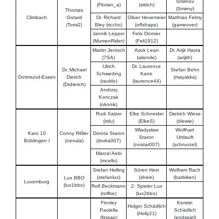
Smirnov
(Florian_a)
(sittich)
(Smirny)
Thomas
Climbach
Gotard
Dr. Richard
Oliver Hevemeier
Matthias Felmy
(Tomi2)
Bley (riccho)
(offshape)
(gameover)
Jannik Lepper
Felix Dörmer
(MumenRider)
(Feli1912)
Martin Jentsch
Asok Lean
Dr. Arijit Hazra
(7SA)
(aliende)
(arijith)
Ulrich
Dr. Laurence
Dr. Michael
Stefan Behn
Schweding
Kane
Dortmund-Essen
Dierich
(mayakka)
(rauldo)
(laurence44)
(Drdierich)
Andrzej
Konczak
(okonik)
Rudi Salzer
Elke Schneider
Dietrich Wiese
(irdu)
(ElkeS)
(diewie)
Wladyslaw
Wolfhart
Karo 10
Conny Rißler
Dorota Staron
Staron
Umlauft
Böblingen I
(nenala)
(dorka007)
(nostar007)
(schnurzel)
Marcel Aebi
(mcello)
Stefan Helling
Sören Hein
Wolfram Rach
(stefanlux)
(shein)
(barbiken)
Lux BBO
Luxemburg
(lux1bbo)
Rolf Beckmann
2: Spieler Lux
(rolfbe)
(lux2bbo)
Finnley
Kerstin
Holger Schädlich
Paolella
Schädlich
(Holly21)
(finpao)
(endspiel)