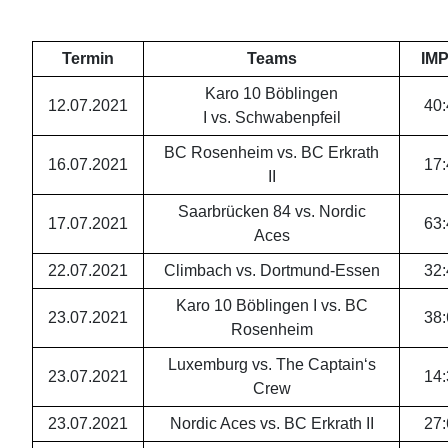
Termin
Teams
IM
Karo 10 Böblingen
12.07.2021
40
:
I vs. Schwabenpfeil
BC Rosenheim vs. BC Erkrath
16.07.2021
17
:
II
Saarbrücken 84 vs. Nordic
17.07.2021
63
:
Aces
22.07.2021
Climbach vs. Dortmund-Essen
32
:
Karo 10 Böblingen I vs. BC
23.07.2021
38
:
Rosenheim
Luxemburg vs. The Captain‘s
23.07.2021
14
:
Crew
23.07.2021
Nordic Aces vs. BC Erkrath II
27
: