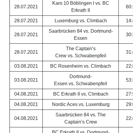
Karo 10 Böblingen I vs. BC
28.07.2021
60
:
Erkrath II
28.07.2021
Luxemburg vs. Climbach
14
:
Saarbrücken 84 vs. Dortmund-
28.07.2021
30
:
Essen
The Captain‘s
28.07.2021
31
:
Crew vs. Schwabenpfeil
03.08.2021
BC Rosenheim vs. Climbach
22
:
Dortmund-
03.08.2021
53
:
Essen vs. Schwabenpfeil
04.08.2021
BC Erkrath II vs. Climbach
27
:
04.08.2021
Nordic Aces vs. Luxemburg
29
:
Saarbrücken 84 vs. The
04.08.2021
22
:
Captain‘s Crew
BC Erkrath II vs. Dortmund-