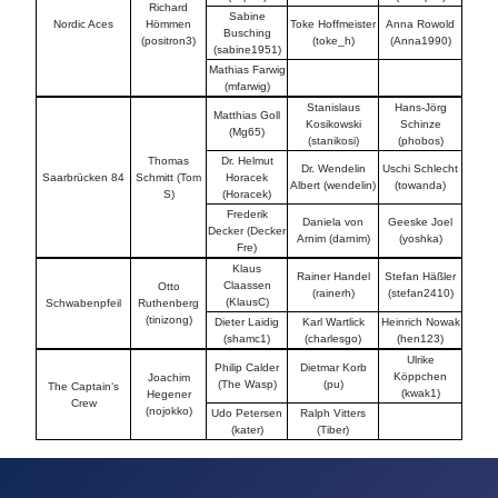
Richard
Sabine
Nordic Aces
Hömmen
Toke Hoffmeister
Anna Rowold
Busching
(positron3)
(toke_h)
(Anna1990)
(sabine1951)
Mathias Farwig
(mfarwig)
Stanislaus
Hans-Jörg
Matthias Goll
Kosikowski
Schinze
(Mg65)
(stanikosi)
(phobos)
Thomas
Dr. Helmut
Dr. Wendelin
Uschi Schlecht
Saarbrücken 84
Schmitt (Tom
Horacek
Albert (wendelin)
(towanda)
S)
(Horacek)
Frederik
Daniela von
Geeske Joel
Decker (Decker
Arnim (darnim)
(yoshka)
Fre)
Klaus
Rainer Handel
Stefan Häßler
Claassen
Otto
(rainerh)
(stefan2410)
(KlausC)
Schwabenpfeil
Ruthenberg
(tinizong)
Dieter Laidig
Karl Wartlick
Heinrich Nowak
(shamc1)
(charlesgo)
(hen123)
Ulrike
Philip Calder
Dietmar Korb
Köppchen
Joachim
(The Wasp)
(pu)
The Captain‘s
(kwak1)
Hegener
Crew
(nojokko)
Udo Petersen
Ralph Vitters
(kater)
(Tiber)