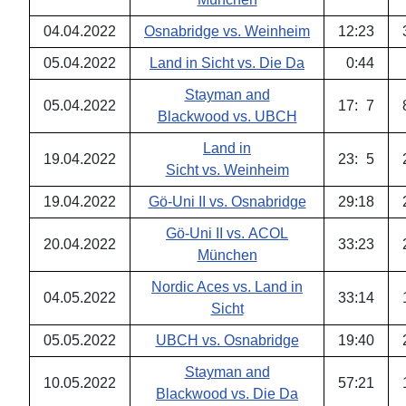
04.04.2022
Osnabridge vs. Weinheim
12
:
23
05.04.2022
Land in Sicht vs. Die Da
0
:
44
Stayman and
05.04.2022
17
:
7
Blackwood vs. UBCH
Land in
19.04.2022
23
:
5
Sicht vs. Weinheim
19.04.2022
Gö-Uni II vs. Osnabridge
29
:
18
Gö-Uni II vs. ACOL
20.04.2022
33
:
23
München
Nordic Aces vs. Land in
04.05.2022
33
:
14
Sicht
05.05.2022
UBCH vs. Osnabridge
19
:
40
Stayman and
10.05.2022
57
:
21
Blackwood vs. Die Da