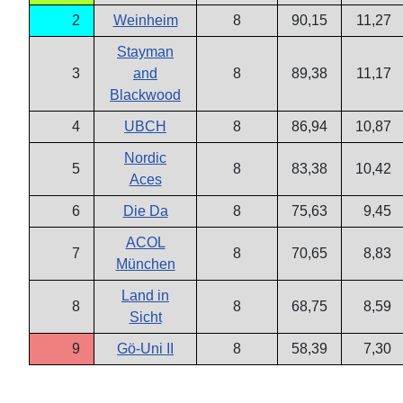
2
Weinheim
8
90,15
11,27
Stayman
3
and
8
89,38
11,17
Blackwood
4
UBCH
8
86,94
10,87
Nordic
5
8
83,38
10,42
Aces
6
Die Da
8
75,63
9,45
ACOL
7
8
70,65
8,83
München
Land in
8
8
68,75
8,59
Sicht
9
Gö-Uni II
8
58,39
7,30