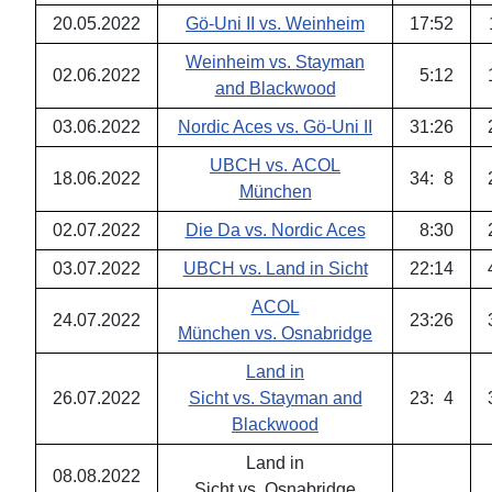
20.05.2022
Gö-Uni II vs. Weinheim
17
:
52
Weinheim vs. Stayman
02.06.2022
5
:
12
and Blackwood
03.06.2022
Nordic Aces vs. Gö-Uni II
31
:
26
UBCH vs. ACOL
18.06.2022
34
:
8
München
02.07.2022
Die Da vs. Nordic Aces
8
:
30
03.07.2022
UBCH vs. Land in Sicht
22
:
14
ACOL
24.07.2022
23
:
26
München vs. Osnabridge
Land in
26.07.2022
Sicht vs. Stayman and
23
:
4
Blackwood
Land in
08.08.2022
Sicht vs. Osnabridge