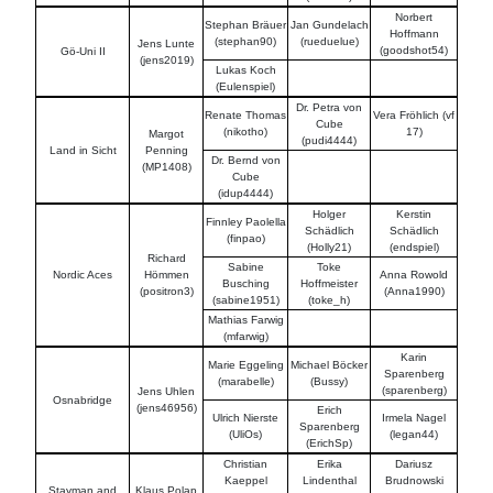
Norbert
Stephan Bräuer
Jan Gundelach
Hoffmann
(stephan90)
(rueduelue)
Jens Lunte
(goodshot54)
Gö-Uni II
(jens2019)
Lukas Koch
(Eulenspiel)
Dr. Petra von
Renate Thomas
Vera Fröhlich (vf
Cube
(nikotho)
17)
Margot
(pudi4444)
Land in Sicht
Penning
Dr. Bernd von
(MP1408)
Cube
(idup4444)
Holger
Kerstin
Finnley Paolella
Schädlich
Schädlich
(finpao)
(Holly21)
(endspiel)
Richard
Sabine
Toke
Nordic Aces
Hömmen
Anna Rowold
Busching
Hoffmeister
(positron3)
(Anna1990)
(sabine1951)
(toke_h)
Mathias Farwig
(mfarwig)
Karin
Marie Eggeling
Michael Böcker
Sparenberg
(marabelle)
(Bussy)
(sparenberg)
Jens Uhlen
Osnabridge
(jens46956)
Erich
Ulrich Nierste
Irmela Nagel
Sparenberg
(UliOs)
(legan44)
(ErichSp)
Christian
Erika
Dariusz
Kaeppel
Lindenthal
Brudnowski
Stayman and
Klaus Polap