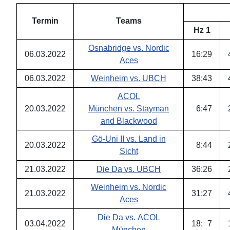
Termin
Teams
Hz 1
Osnabridge vs. Nordic
06.03.2022
16
:
29
Aces
06.03.2022
Weinheim vs. UBCH
38
:
43
ACOL
20.03.2022
München vs. Stayman
6
:
47
and Blackwood
Gö-Uni II vs. Land in
20.03.2022
8
:
44
Sicht
21.03.2022
Die Da vs. UBCH
36
:
26
Weinheim vs. Nordic
21.03.2022
31
:
27
Aces
Die Da vs. ACOL
03.04.2022
18
:
7
München