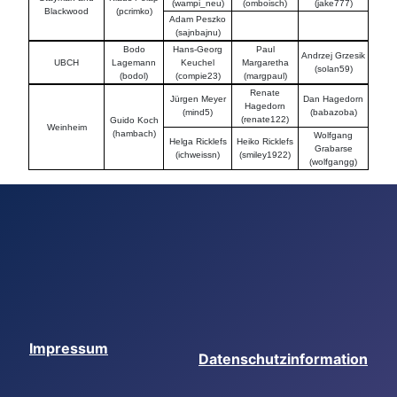
(wampi_neu)
(omboisch)
(jake777)
Blackwood
(pcrimko)
Adam Peszko
(sajnbajnu)
Bodo
Hans-Georg
Paul
Andrzej Grzesik
UBCH
Lagemann
Keuchel
Margaretha
(solan59)
(bodol)
(compie23)
(margpaul)
Renate
Jürgen Meyer
Dan Hagedorn
Hagedorn
(mind5)
(babazoba)
(renate122)
Guido Koch
Weinheim
(hambach)
Wolfgang
Helga Ricklefs
Heiko Ricklefs
Grabarse
(ichweissn)
(smiley1922)
(wolfgangg)
Impressum
Datenschutzinformation