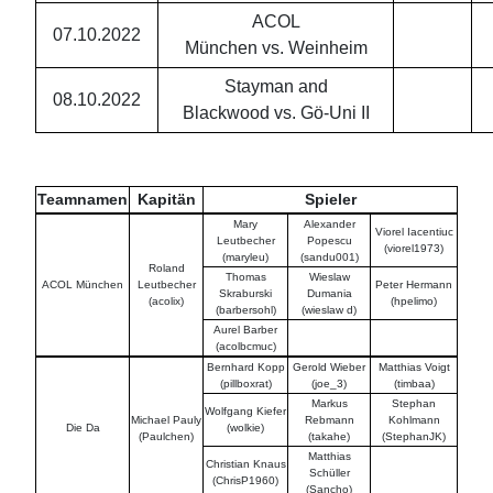
ACOL
07.10.2022
München vs. Weinheim
Stayman and
08.10.2022
Blackwood vs. Gö-Uni II
Teamnamen
Kapitän
Spieler
Mary
Alexander
Viorel Iacentiuc
Leutbecher
Popescu
(viorel1973)
(maryleu)
(sandu001)
Roland
Thomas
Wieslaw
ACOL München
Leutbecher
Peter Hermann
Skraburski
Dumania
(acolix)
(hpelimo)
(barbersohl)
(wieslaw d)
Aurel Barber
(acolbcmuc)
Bernhard Kopp
Gerold Wieber
Matthias Voigt
(pillboxrat)
(joe_3)
(timbaa)
Markus
Stephan
Wolfgang Kiefer
Michael Pauly
Rebmann
Kohlmann
Die Da
(wolkie)
(Paulchen)
(takahe)
(StephanJK)
Matthias
Christian Knaus
Schüller
(ChrisP1960)
(Sancho)