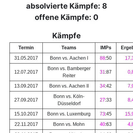
absolvierte Kämpfe: 8
offene Kämpfe: 0
Kämpfe
Termin
Teams
IMPs
Ergeb
31.05.2017
Bonn vs. Aachen I
88
:
50
17
,
Bonn vs. Bamberger
12.07.2017
31
:
87
0
,
Reiter
13.09.2017
Bonn vs. Aachen II
34
:
42
7
,
Bonn vs. Köln-
27.09.2017
27
:
33
8
,
Düsseldorf
15.10.2017
Bonn vs. Luxemburg
73
:
45
15
,
22.11.2017
Bonn vs. Mohn
40
:
63
4
,