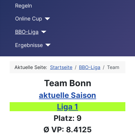
Regeln
Online Cup
BBO-Liga
Ergebnisse
Aktuelle Seite:
Startseite
BBO-Liga
Team
Team Bonn
aktuelle Saison
Liga 1
Platz: 9
Ø VP: 8.4125