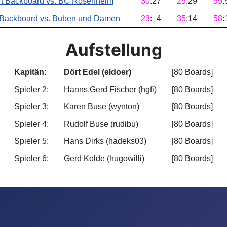
t Backboard vs. BC Rosenheim
30
:
27
25
:
29
55
:
 Backboard vs. Buben und Damen
23
:
4
35
:
14
58
:
Aufstellung
Kapitän:
Dört Edel (eldoer)
[80 Boards]
Spieler 2:
Hanns.Gerd Fischer (hgfi)
[80 Boards]
Spieler 3:
Karen Buse (wynton)
[80 Boards]
Spieler 4:
Rudolf Buse (rudibu)
[80 Boards]
Spieler 5:
Hans Dirks (hadeks03)
[80 Boards]
Spieler 6:
Gerd Kolde (hugowilli)
[80 Boards]