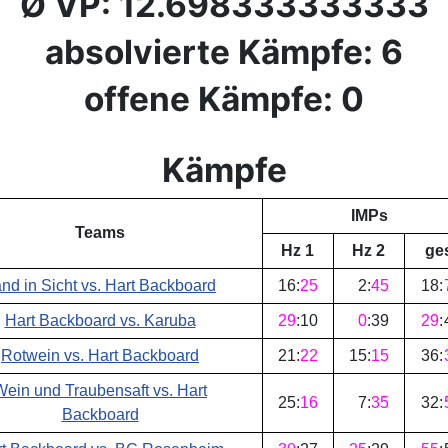
Ø VP: 12.698333333333
absolvierte Kämpfe: 6
offene Kämpfe: 0
Kämpfe
IMPs
Teams
Hz 1
Hz 2
ge
nd in Sicht vs. Hart Backboard
16
:
25
2
:
45
18
:
Hart Backboard vs. Karuba
29
:
10
0
:
39
29
:
Rotwein vs. Hart Backboard
21
:
22
15
:
15
36
:
Wein und Traubensaft vs. Hart
25
:
16
7
:
35
32
:
Backboard