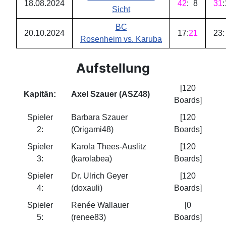
18.08.2024
42
:
8
31
:
Sicht
BC
20.10.2024
17
:
21
23
:
Rosenheim vs. Karuba
Aufstellung
[120
Kapitän:
Axel Szauer (ASZ48)
Boards]
Spieler
Barbara Szauer
[120
2:
(Origami48)
Boards]
Spieler
Karola Thees-Auslitz
[120
3:
(karolabea)
Boards]
Spieler
Dr. Ulrich Geyer
[120
4:
(doxauli)
Boards]
Spieler
Renée Wallauer
[0
5:
(renee83)
Boards]