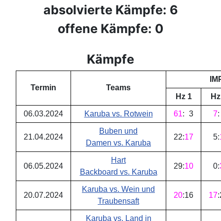
absolvierte Kämpfe: 6
offene Kämpfe: 0
Kämpfe
IM
Termin
Teams
Hz 1
Hz
06.03.2024
Karuba vs. Rotwein
61
:
3
7
:
Buben und
21.04.2024
22
:
17
5
:
Damen vs. Karuba
Hart
06.05.2024
29
:
10
0
:
Backboard vs. Karuba
Karuba vs. Wein und
20.07.2024
20
:
16
17
:
Traubensaft
Karuba vs. Land in