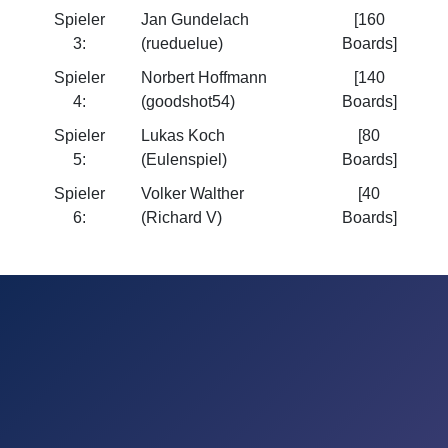
Spieler
Jan Gundelach
[160
3:
(rueduelue)
Boards]
Spieler
Norbert Hoffmann
[140
4:
(goodshot54)
Boards]
Spieler
Lukas Koch
[80
5:
(Eulenspiel)
Boards]
Spieler
Volker Walther
[40
6:
(Richard V)
Boards]