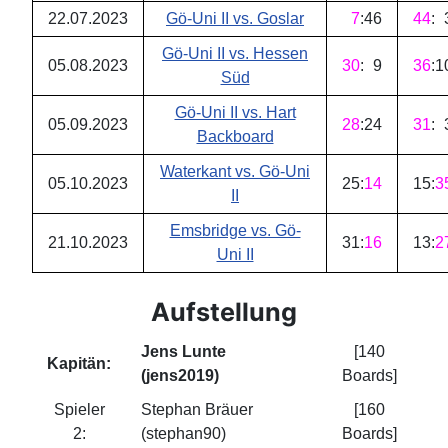
22.07.2023
Gö-Uni II vs. Goslar
7
:
46
44
:
Gö-Uni II vs. Hessen
05.08.2023
30
:
9
36
:
1
Süd
Gö-Uni II vs. Hart
05.09.2023
28
:
24
31
:
Backboard
Waterkant vs. Gö-Uni
05.10.2023
25
:
14
15
:
3
II
Emsbridge vs. Gö-
21.10.2023
31
:
16
13
:
2
Uni II
Aufstellung
Jens Lunte
[140
Kapitän:
(jens2019)
Boards]
Spieler
Stephan Bräuer
[160
2:
(stephan90)
Boards]