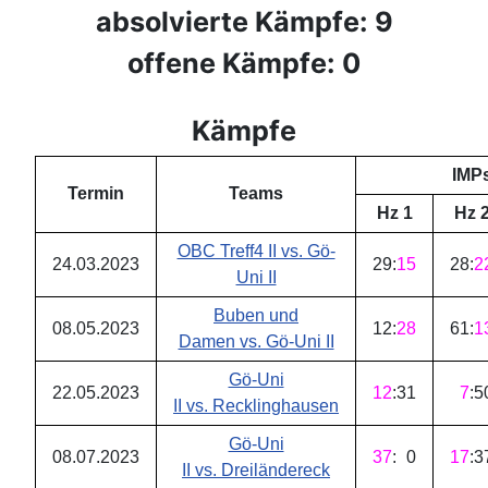
absolvierte Kämpfe: 9
offene Kämpfe: 0
Kämpfe
IMP
Termin
Teams
Hz 1
Hz 
OBC Treff4 II vs. Gö-
24.03.2023
29
:
15
28
:
2
Uni II
Buben und
08.05.2023
12
:
28
61
:
1
Damen vs. Gö-Uni II
Gö-Uni
22.05.2023
12
:
31
7
:
5
II vs. Recklinghausen
Gö-Uni
08.07.2023
37
:
0
17
:
3
II vs. Dreiländereck