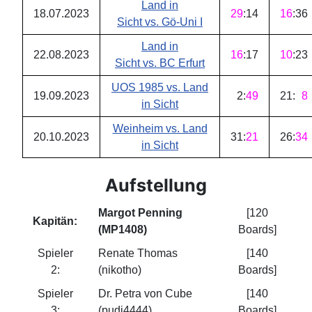
Land in
18.07.2023
29
:
14
16
:
36
Sicht vs. Gö-Uni I
Land in
22.08.2023
16
:
17
10
:
23
Sicht vs. BC Erfurt
UOS 1985 vs. Land
19.09.2023
2
:
49
21
:
8
in Sicht
Weinheim vs. Land
20.10.2023
31
:
21
26
:
34
in Sicht
Aufstellung
Margot Penning
[120
Kapitän:
(MP1408)
Boards]
Spieler
Renate Thomas
[140
2:
(nikotho)
Boards]
Spieler
Dr. Petra von Cube
[140
3:
(pudi4444)
Boards]