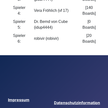
Spieler
[140
Vera Fröhlich (vf 17)
4:
Boards]
Spieler
Dr. Bernd von Cube
[0
5:
(idup4444)
Boards]
Spieler
[20
robivir (robivir)
6:
Boards]
Impressum
Datenschutzinformation