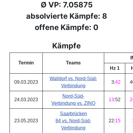
Ø VP: 7.05875
absolvierte Kämpfe: 8
offene Kämpfe: 0
Kämpfe
I
Termin
Teams
Hz 1
Walldorf vs. Nord-Süd-
09.03.2023
3
:
42
4
Verbindung
Nord-Süd-
24.03.2023
13
:
52
2
Verbindung vs. ZINO
Saarbrücken
23.05.2023
84 vs. Nord-Süd-
22
:
15
Verbindung