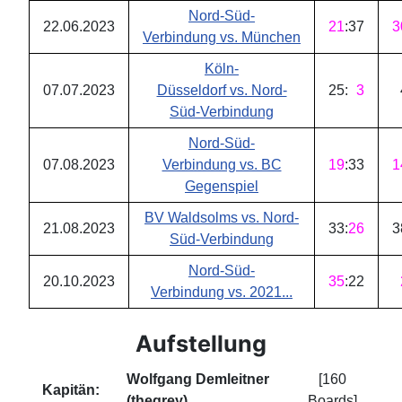
Nord-Süd-
22.06.2023
21
:
37
3
Verbindung vs. München
Köln-
07.07.2023
Düsseldorf vs. Nord-
25
:
3
Süd-Verbindung
Nord-Süd-
07.08.2023
Verbindung vs. BC
19
:
33
1
Gegenspiel
BV Waldsolms vs. Nord-
21.08.2023
33
:
26
3
Süd-Verbindung
Nord-Süd-
20.10.2023
35
:
22
Verbindung vs. 2021...
Aufstellung
Wolfgang Demleitner
[160
Kapitän:
(thegrey)
Boards]