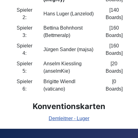
Spieler
[140
Hans Luger (Lanzelod)
2:
Boards]
Spieler
Bettina Bohnhorst
[160
3:
(Bettmeralp)
Boards]
Spieler
[160
Jürgen Sander (majsa)
4:
Boards]
Spieler
Anselm Kiessling
[20
5:
(anselmKie)
Boards]
Spieler
Brigitte Wiendl
[0
6:
(vaticano)
Boards]
Konventionskarten
Demleitner - Luger