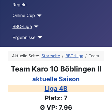
Regeln
Online Cup
BBO-Liga
Ergebnisse
Aktuelle Seite:
Startseite
BBO-Liga
Team
Team Karo 10 Böblingen II
aktuelle Saison
Liga 4B
Platz: 7
Ø VP: 7.96