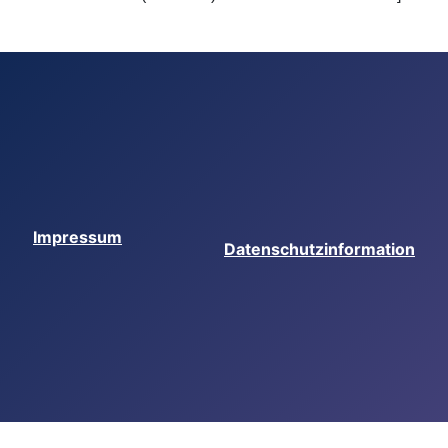
Impressum
Datenschutzinformation