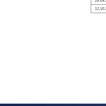
26.09
12.10