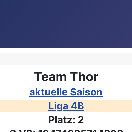
Team Thor
aktuelle Saison
Liga 4B
Platz: 2