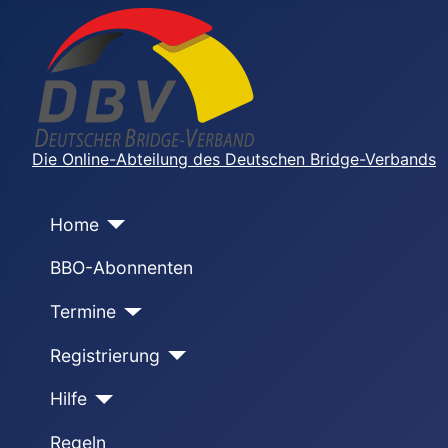
Die Online-Abteilung des Deutschen Bridge-Verbands
Home
BBO-Abonnenten
Termine
Registrierung
Hilfe
Regeln