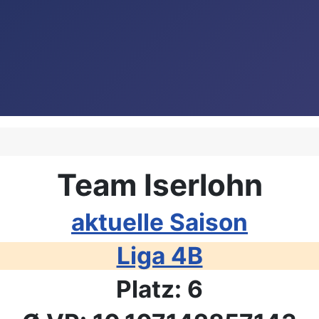
Team Iserlohn
aktuelle Saison
Liga 4B
Platz: 6