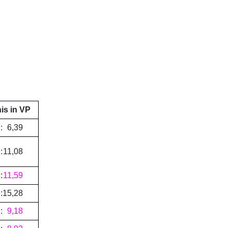
is in VP
1
:
6
,
39
2
:
11
,
08
1
:
11
,
59
2
:
15
,
28
2
:
9
,
18