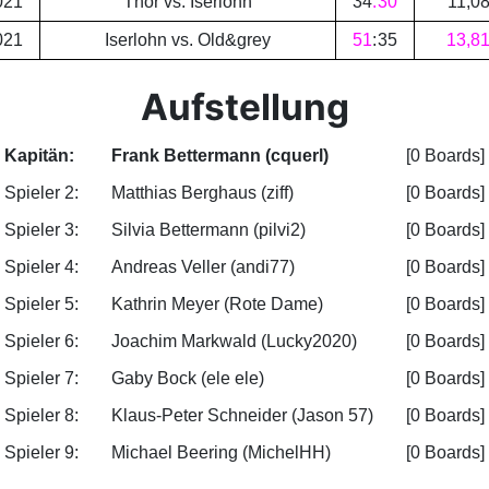
021
Thor vs. Iserlohn
34
:
30
11
,
0
021
Iserlohn vs. Old&grey
51
:
35
13
,
8
Aufstellung
Kapitän:
Frank Bettermann (cquerl)
[0 Boards]
Spieler 2:
Matthias Berghaus (ziff)
[0 Boards]
Spieler 3:
Silvia Bettermann (pilvi2)
[0 Boards]
Spieler 4:
Andreas Veller (andi77)
[0 Boards]
Spieler 5:
Kathrin Meyer (Rote Dame)
[0 Boards]
Spieler 6:
Joachim Markwald (Lucky2020)
[0 Boards]
Spieler 7:
Gaby Bock (ele ele)
[0 Boards]
Spieler 8:
Klaus-Peter Schneider (Jason 57)
[0 Boards]
Spieler 9:
Michael Beering (MichelHH)
[0 Boards]