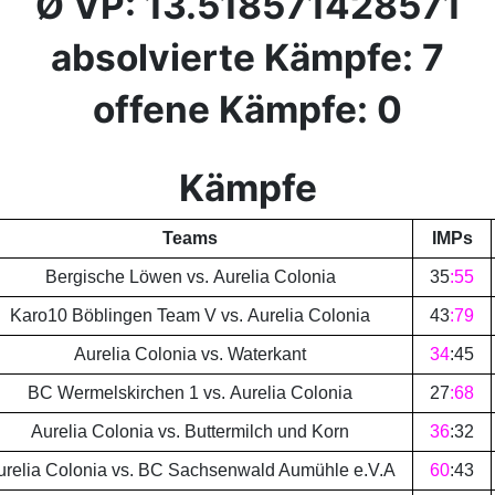
Ø VP: 13.518571428571
absolvierte Kämpfe: 7
offene Kämpfe: 0
Kämpfe
Teams
IMPs
Bergische Löwen vs. Aurelia Colonia
35
:
55
Karo10 Böblingen Team V vs. Aurelia Colonia
43
:
79
Aurelia Colonia vs. Waterkant
34
:
45
BC Wermelskirchen 1 vs. Aurelia Colonia
27
:
68
Aurelia Colonia vs. Buttermilch und Korn
36
:
32
urelia Colonia vs. BC Sachsenwald Aumühle e.V.A
60
:
43