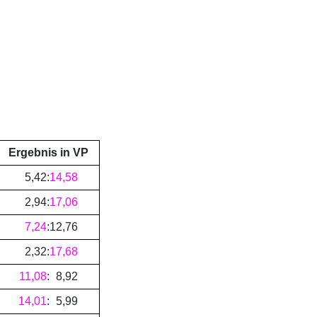
Ergebnis in VP
5
,
42
:
14
,
58
2
,
94
:
17
,
06
7
,
24
:
12
,
76
2
,
32
:
17
,
68
11
,
08
:
8
,
92
14
,
01
:
5
,
99