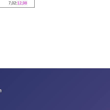
7
,
02
:
12
,
98
n