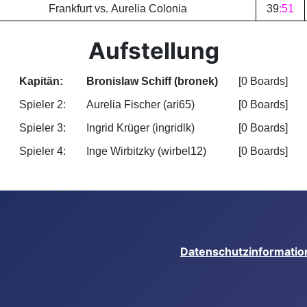
Frankfurt vs. Aurelia Colonia
39
:
51
Aufstellung
Kapitän:
Bronislaw Schiff (bronek)
[0 Boards]
Spieler 2:
Aurelia Fischer (ari65)
[0 Boards]
Spieler 3:
Ingrid Krüger (ingridlk)
[0 Boards]
Spieler 4:
Inge Wirbitzky (wirbel12)
[0 Boards]
Datenschutzinformatio