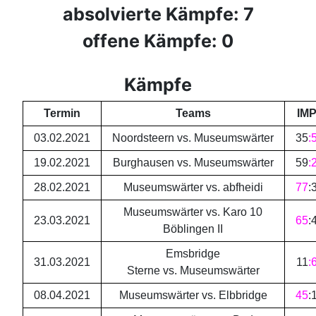
absolvierte Kämpfe: 7
offene Kämpfe: 0
Kämpfe
Termin
Teams
IM
03.02.2021
Noordsteern vs. Museumswärter
35
:
19.02.2021
Burghausen vs. Museumswärter
59
:
28.02.2021
Museumswärter vs. abfheidi
77
:
Museumswärter vs. Karo 10
23.03.2021
65
:
Böblingen II
Emsbridge
31.03.2021
11
:
Sterne vs. Museumswärter
08.04.2021
Museumswärter vs. Elbbridge
45
: