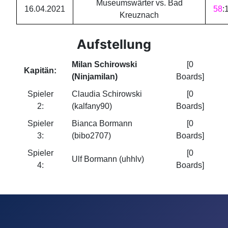
Museumswärter vs. Bad
16.04.2021
58
:
Kreuznach
Aufstellung
Milan Schirowski
[0
Kapitän:
(Ninjamilan)
Boards]
Spieler
Claudia Schirowski
[0
2:
(kalfany90)
Boards]
Spieler
Bianca Bormann
[0
3:
(bibo2707)
Boards]
Spieler
[0
Ulf Bormann (uhhlv)
4:
Boards]