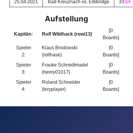
25.04.2021
Bad Kreuznach vs. Elbbridge
33
:
64
Aufstellung
[0
Kapitän:
Rolf Wildhack (rowi13)
Boards]
Spieler
Klaus Brodowski
[0
2:
(rollhase)
Boards]
Spieler
Frauke Schmidtmadel
[0
3:
(henry01017)
Boards]
Spieler
Roland Schneider
[0
4:
(biryplayer)
Boards]