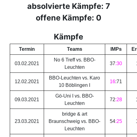
absolvierte Kämpfe: 7
offene Kämpfe: 0
Kämpfe
Termin
Teams
IMPs
Er
No 6 Treff vs. BBO-
03.02.2021
37
:
30
Leuchten
BBO-Leuchten vs. Karo
12.02.2021
16
:
71
10 Böblingen I
Gö-Uni I vs. BBO-
09.03.2021
72
:
28
Leuchten
bridge & art
23.03.2021
Braunschweig vs. BBO-
54
:
25
Leuchten