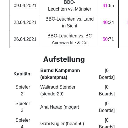
BBO-
09.04.2021
41
:
65
Leuchten vs. Münster
BBO-Leuchten vs. Land
23.04.2021
40
:
24
in Sicht
BBO-Leuchten vs. BC
26.04.2021
50
:
71
Avenwedde & Co
Aufstellung
Bernd Kampmann
[0
Kapitän:
(sbkampma)
Boards]
Spieler
Waltraud Stender
[0
2:
(stender29)
Boards]
Spieler
[0
Ana Harap (mogar)
3:
Boards]
Spieler
[0
Gabi Kugler (heart56)
4:
Boards]