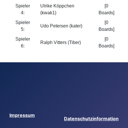
Spieler
Ulrike Köppchen
[0
4:
(kwak1)
Boards]
Spieler
[0
Udo Petersen (kater)
5:
Boards]
Spieler
[0
Ralph Vitters (Tiber)
6:
Boards]
Impressum
Datenschutzinformation