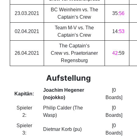
BC Weinheim vs. The
23.03.2021
35
:
56
Captain‘s Crew
Team M-V vs. The
02.04.2021
14
:
53
Captain‘s Crew
The Captain‘s
26.04.2021
Crew vs. Praetorianer
42
:
59
Regensburg
Aufstellung
Joachim Hegener
[0
Kapitän:
(nojokko)
Boards]
Spieler
Philip Calder (The
[0
2:
Wasp)
Boards]
Spieler
[0
Dietmar Korb (pu)
3:
Boards]