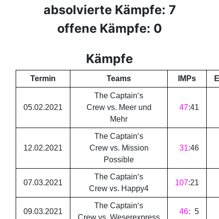
absolvierte Kämpfe: 7
offene Kämpfe: 0
Kämpfe
Termin
Teams
IMPs
E
The Captain‘s
05.02.2021
Crew vs. Meer und
47
:
41
Mehr
The Captain‘s
12.02.2021
Crew vs. Mission
31
:
46
Possible
The Captain‘s
07.03.2021
107
:
21
Crew vs. Happy4
The Captain‘s
09.03.2021
46
:
5
Crew vs. Weserexpress