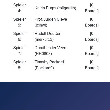
Spieler
[0
Katrin Purps (rollgardin)
4:
Boards]
Spieler
Prof. Jürgen Cleve
[0
5:
(jclhwi)
Boards]
Spieler
Rudolf Deußer
[0
6:
(merkur13)
Boards]
Spieler
Dorothea ter Veen
[0
7:
(HH0803)
Boards]
Spieler
Timothy Packard
[0
8:
(Packard9)
Boards]