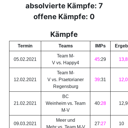
absolvierte Kämpfe: 7
offene Kämpfe: 0
Kämpfe
Termin
Teams
IMPs
Ergeb
Team M-
05.02.2021
45
:
29
13
,
8
V vs. Happy4
Team M-
12.02.2021
V vs. Praetorianer
39
:
31
12
,
0
Regensburg
BC
21.02.2021
Weinheim vs. Team
40
:
28
12
,
9
M-V
Meer und
09.03.2021
27
:
27
10
Mehr vs. Team M-V