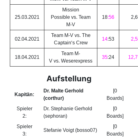
Mission
25.03.2021
Possible vs. Team
18
:
56
2
,
6
M-V
Team M-V vs. The
02.04.2021
14
:
53
2
,
5
Captain‘s Crew
Team M-
18.04.2021
35
:
24
12
,
7
V vs. Weserexpress
Aufstellung
Dr. Malte Gerhold
[0
Kapitän:
(corthur)
Boards]
Spieler
Dr. Stephanie Gerhold
[0
2:
(sephoran)
Boards]
Spieler
[0
Stefanie Voigt (bosso07)
3:
Boards]