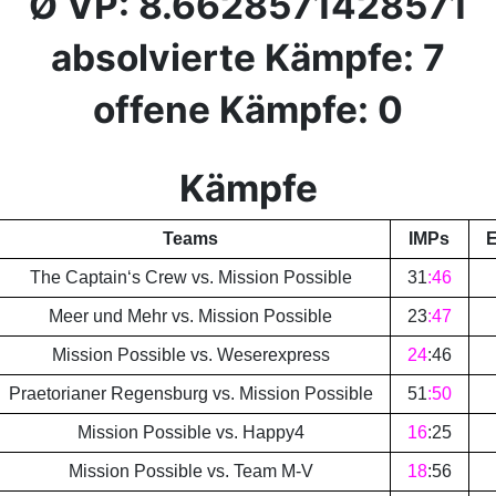
Ø VP: 8.6628571428571
absolvierte Kämpfe: 7
offene Kämpfe: 0
Kämpfe
Teams
IMPs
E
The Captain‘s Crew vs. Mission Possible
31
:
46
Meer und Mehr vs. Mission Possible
23
:
47
Mission Possible vs. Weserexpress
24
:
46
Praetorianer Regensburg vs. Mission Possible
51
:
50
Mission Possible vs. Happy4
16
:
25
Mission Possible vs. Team M-V
18
:
56