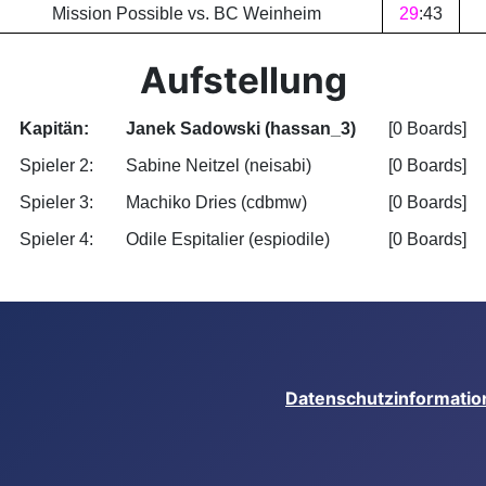
Mission Possible vs. BC Weinheim
29
:
43
Aufstellung
Kapitän:
Janek Sadowski (hassan_3)
[0 Boards]
Spieler 2:
Sabine Neitzel (neisabi)
[0 Boards]
Spieler 3:
Machiko Dries (cdbmw)
[0 Boards]
Spieler 4:
Odile Espitalier (espiodile)
[0 Boards]
Datenschutzinformatio