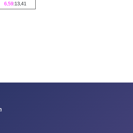
6
,
59
:
13
,
41
n