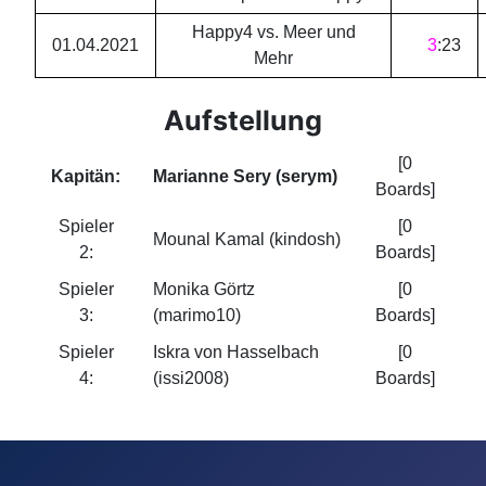
Happy4 vs. Meer und
01.04.2021
3
:
23
Mehr
Aufstellung
[0
Kapitän:
Marianne Sery (serym)
Boards]
Spieler
[0
Mounal Kamal (kindosh)
2:
Boards]
Spieler
Monika Görtz
[0
3:
(marimo10)
Boards]
Spieler
Iskra von Hasselbach
[0
4:
(issi2008)
Boards]