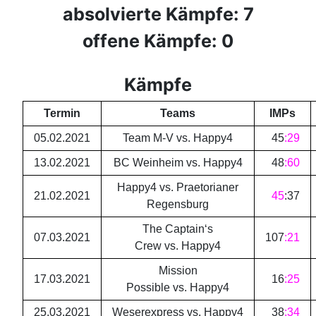
absolvierte Kämpfe: 7
offene Kämpfe: 0
Kämpfe
Termin
Teams
IMPs
05.02.2021
Team M-V vs. Happy4
45
:
29
13.02.2021
BC Weinheim vs. Happy4
48
:
60
Happy4 vs. Praetorianer
21.02.2021
45
:
37
Regensburg
The Captain‘s
07.03.2021
107
:
21
Crew vs. Happy4
Mission
17.03.2021
16
:
25
Possible vs. Happy4
25.03.2021
Weserexpress vs. Happy4
38
:
34