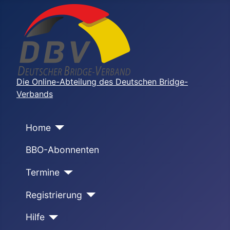
Die Online-Abteilung des Deutschen Bridge-
Verbands
Home
BBO-Abonnenten
Termine
Registrierung
Hilfe