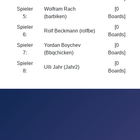
Spieler
Wolfram Rach
[0
5:
(barbiken)
Boards]
Spieler
[0
Rolf Beckmann (rolfbe)
6:
Boards]
Spieler
Yordan Boychev
[0
7:
(Bbqchicken)
Boards]
Spieler
[0
Ulli Jahr (Jahr2)
8:
Boards]