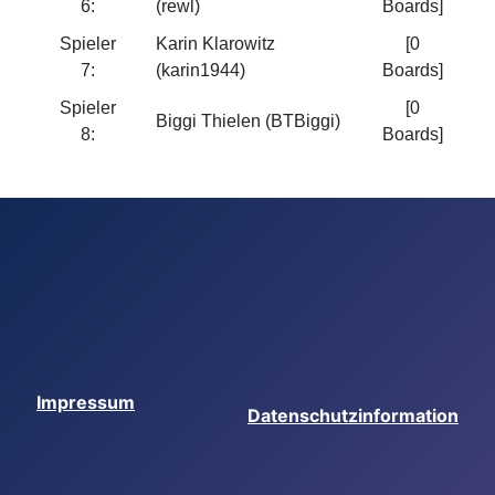
6:
(rewl)
Boards]
Spieler
Karin Klarowitz
[0
7:
(karin1944)
Boards]
Spieler
[0
Biggi Thielen (BTBiggi)
8:
Boards]
Impressum
Datenschutzinformation