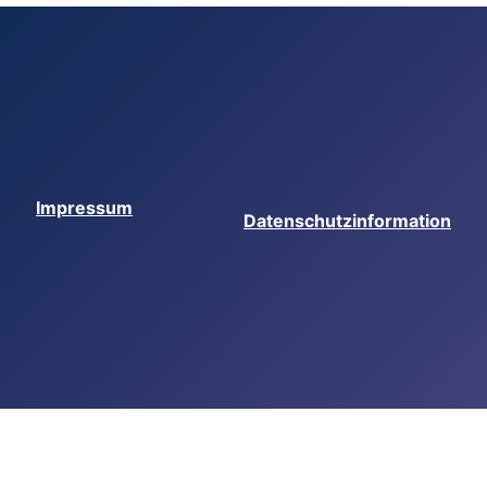
Impressum
Datenschutzinformation