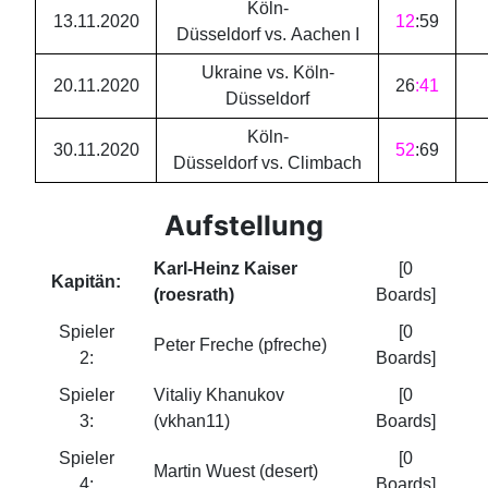
Köln-
13.11.2020
12
:
59
Düsseldorf vs. Aachen I
Ukraine vs. Köln-
20.11.2020
26
:
41
Düsseldorf
Köln-
30.11.2020
52
:
69
Düsseldorf vs. Climbach
Aufstellung
Karl-Heinz Kaiser
[0
Kapitän:
(roesrath)
Boards]
Spieler
[0
Peter Freche (pfreche)
2:
Boards]
Spieler
Vitaliy Khanukov
[0
3:
(vkhan11)
Boards]
Spieler
[0
Martin Wuest (desert)
4:
Boards]