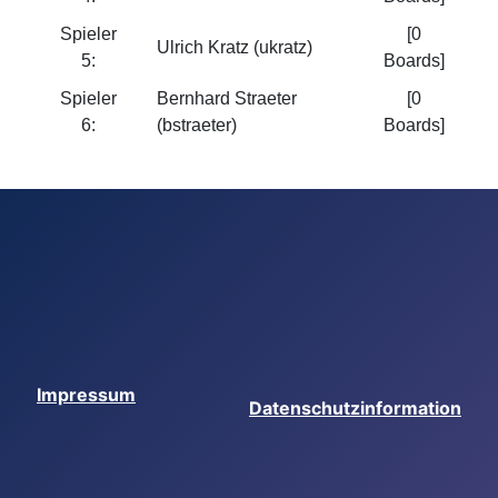
Spieler
[0
Ulrich Kratz (ukratz)
5:
Boards]
Spieler
Bernhard Straeter
[0
6:
(bstraeter)
Boards]
Impressum
Datenschutzinformation