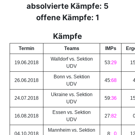
absolvierte Kämpfe: 5
offene Kämpfe: 1
Kämpfe
Termin
Teams
IMPs
Erg
Walldorf vs. Sektion
19.06.2018
53
:
29
1
UDV
Bonn vs. Sektion
26.06.2018
45
:
68
UDV
Ukraine vs. Sektion
24.07.2018
59
:
36
1
UDV
Essen vs. Sektion
16.08.2018
27
:
82
UDV
Mannheim vs. Sektion
04.10.2018
8
:
0
1