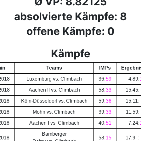
Ø VP: 8.82125
absolvierte Kämpfe: 8
offene Kämpfe: 0
Kämpfe
in
Teams
IMPs
Ergebni
2018
Luxemburg vs. Climbach
36
:
59
4
,
89
:
2018
Aachen II vs. Climbach
58
:
33
15
,
45
:
2018
Köln-Düsseldorf vs. Climbach
59
:
36
15
,
11
:
2018
Mohn vs. Climbach
39
:
33
11
,
59
:
2018
Aachen I vs. Climbach
40
:
51
7
,
24
:
Bamberger
2018
58
:
15
17
,
9
: