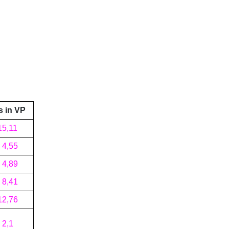
s in VP
15
,
11
4
,
55
4
,
89
8
,
41
12
,
76
2
,
1