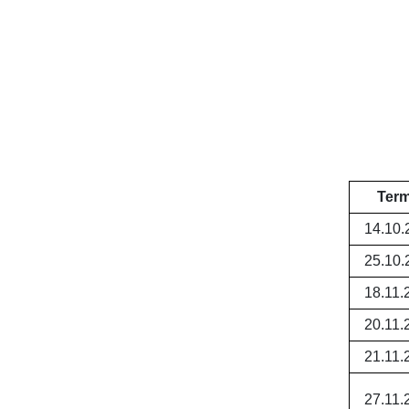
Term
14.10.
25.10.
18.11.
20.11.
21.11.
27.11.