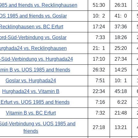
85 and friends vs. Recklinghausen
51
:
30
26
:
31
S 1985 and friends vs. Goslar
10
:
2
41
:
0
Recklinghausen vs. BC Erfurt
17
:
24
37
:
36
rd-Süd-Verbindung vs. Goslar
7
:
33
18
:
26
rghada24 vs. Recklinghausen
21
:
1
25
:
20
-Süd-Verbindung vs. Hurghada24
17
:
10
27
:
34
amin B vs. UOS 1985 and friends
26
:
32
14
:
25
Goslar vs. Hurghada24
7
:
51
10
:
1
Hurghada24 vs. Vitamin B
22
:
34
45
:
18
Erfurt vs. UOS 1985 and friends
7
:
16
6
:
22
Vitamin B vs. BC Erfurt
7
:
32
21
:
48
Süd-Verbindung vs. UOS 1985 and
27
:
18
13
:
21
friends