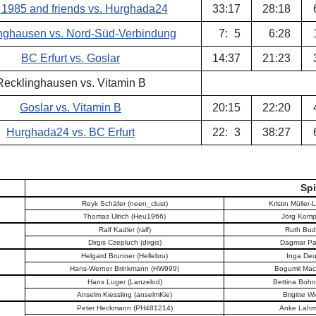
1985 and friends vs. Hurghada24
33
:
17
28
:
18
nghausen vs. Nord-Süd-Verbindung
7
:
5
6
:
28
BC Erfurt vs. Goslar
14
:
37
21
:
23
Recklinghausen vs. Vitamin B
Goslar vs. Vitamin B
20
:
15
22
:
20
Hurghada24 vs. BC Erfurt
22
:
3
38
:
27
Spi
Reyk Schäfer (neen_clust)
Kristin Müller
Thomas Ulrich (Heu1966)
Jörg Komp
Ralf Kadler (ralf)
Ruth Bud
Dirgis Czepluch (dirgis)
Dagmar Pa
Helgard Brunner (Hellebru)
Inga Deu
Hans-Werner Brinkmann (HW999)
Bogumil Maci
Hans Luger (Lanzelod)
Bettina Bohn
Anselm Kiessling (anselmKie)
Brigitte W
Peter Heckmann (PH481214)
Anke Lahm