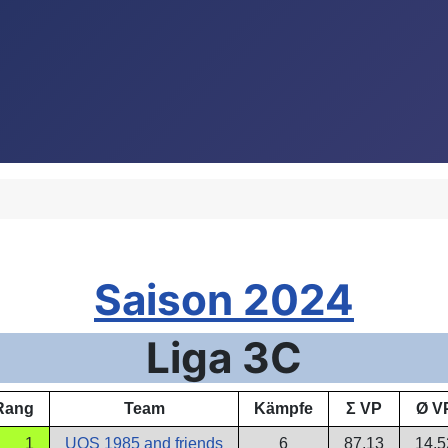
Saison 2024
Liga 3C
Rang
Team
Kämpfe
Σ VP
Ø V
1
UOS 1985 and friends
6
87,13
14,5