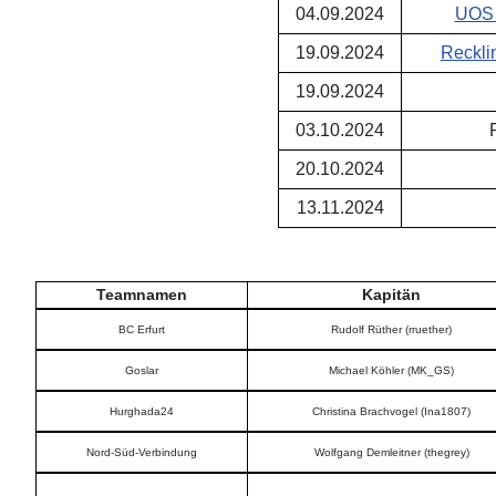
04.09.2024
UOS 
19.09.2024
Reckli
19.09.2024
03.10.2024
20.10.2024
13.11.2024
Teamnamen
Kapitän
BC Erfurt
Rudolf Rüther (rruether)
Goslar
Michael Köhler (MK_GS)
Hurghada24
Christina Brachvogel (Ina1807)
Nord-Süd-Verbindung
Wolfgang Demleitner (thegrey)