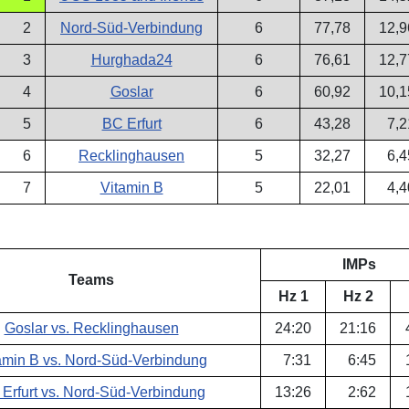
2
Nord-Süd-Verbindung
6
77,78
12,9
3
Hurghada24
6
76,61
12,7
4
Goslar
6
60,92
10,1
5
BC Erfurt
6
43,28
7,2
6
Recklinghausen
5
32,27
6,4
7
Vitamin B
5
22,01
4,4
IMPs
Teams
Hz 1
Hz 2
Goslar vs. Recklinghausen
24
:
20
21
:
16
amin B vs. Nord-Süd-Verbindung
7
:
31
6
:
45
Erfurt vs. Nord-Süd-Verbindung
13
:
26
2
:
62