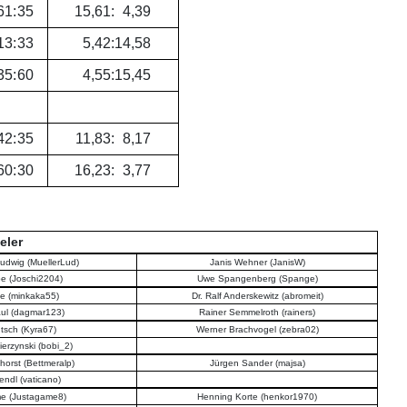
61
:
35
15
,
61
:
4
,
39
13
:
33
5
,
42
:
14
,
58
35
:
60
4
,
55
:
15
,
45
42
:
35
11
,
83
:
8
,
17
60
:
30
16
,
23
:
3
,
77
eler
-Ludwig (MuellerLud)
Janis Wehner (JanisW)
e (Joschi2204)
Uwe Spangenberg (Spange)
e (minkaka55)
Dr. Ralf Anderskewitz (abromeit)
ul (dagmar123)
Rainer Semmelroth (rainers)
tsch (Kyra67)
Werner Brachvogel (zebra02)
erzynski (bobi_2)
horst (Bettmeralp)
Jürgen Sander (majsa)
iendl (vaticano)
e (Justagame8)
Henning Korte (henkor1970)